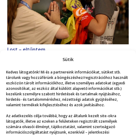
Lost – eltűntem
Magazin
2026. 07. 18.
Sütik
Kedves látogatónk! Mi és a partnereink információkat, sütiket stb.
Mutasd a többit!
tárolunk vagy hozzáférünk a böngészéshez/regisztrációhoz használt
eszközön tárolt információkhoz, illetve személyes adatokat (egyedi
azonosítókat, az eszköz által küldött alapvető információkat stb.)
kezelünk személyre szabott hirdetések és tartalmak nyújtásához,
hirdetés- és tartalomméréshez, nézettségi adatok gyűjtéséhez,
valamint termékek kifejlesztéséhez és azok javításához.
Az adatkezelés célja továbbá, hogy az általunk kezelt site-okra
Még több
látogatók, illetve az ezeken a felületeken regisztrált személyek
számára olvasói élményt, tájékoztatást, valamint szerteágazó
információszolgáltatást nyújtsunk, ezenkívül – jelentkezési