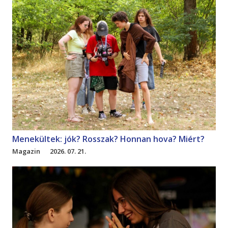
Menekültek: jók? Rosszak? Honnan hova? Miért?
Magazin
2026. 07. 21.