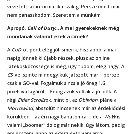
vezetett az informatika szakig. Persze most már
nem panaszkodom. Szeretem a munkám.
Apropó,
Call of Duty
… A mai gyerekeknek még
mondanak valamit ezek a címek?
A
CoD
-ot pont elég jól ismerik, hisz abból a mai
napig jönnek ki újabb részek, plusz az online
játékosközössége is még, úgy tudom, elég nagy. A
CS
-vel szinte mindegyikük játszott már – persze
csak a GO-val. Fogalmuk sincs a jó öreg 1.6
pixelsivatagáról… Pedig azok voltak a jó idők. A
régi
Elder Scrolls
ok, mint pl. az
Oblivion
, pláne a
Morrowind,
abszolút nincsenek már az érdeklődési
körükben – az én nagy bánatomra –, de a
WoW
is
valami „boomer” dolog már nekik, úgy látom, pedig
emlékszem, anno az egész évfolyam arról