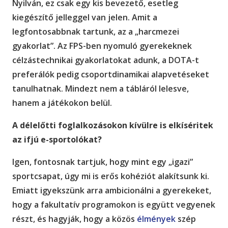
Nyilván, ez csak egy kis bevezető, esetleg
kiegészítő jelleggel van jelen. Amit a
legfontosabbnak tartunk, az a „harcmezei
gyakorlat”. Az FPS-ben nyomuló gyerekeknek
célzástechnikai gyakorlatokat adunk, a DOTA-t
preferálók pedig csoportdinamikai alapvetéseket
tanulhatnak. Mindezt nem a tábláról lelesve,
hanem a játékokon belül.
A délelőtti foglalkozásokon kívülre is elkíséritek
az ifjú e-sportolókat?
Igen, fontosnak tartjuk, hogy mint egy „igazi”
sportcsapat, úgy mi is erős kohéziót alakítsunk ki.
Emiatt igyekszünk arra ambicionálni a gyerekeket,
hogy a fakultatív programokon is együtt vegyenek
részt, és hagyják, hogy a közös
élmények
szép