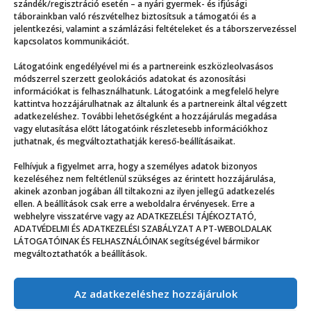
szándék/regisztráció esetén – a nyári gyermek- és ifjúsági
táborainkban való részvételhez biztosítsuk a támogatói és a
jelentkezési, valamint a számlázási feltételeket és a táborszervezéssel
kapcsolatos kommunikációt.
Látogatóink engedélyével mi és a partnereink eszközleolvasásos
módszerrel szerzett geolokációs adatokat és azonosítási
információkat is felhasználhatunk. Látogatóink a megfelelő helyre
kattintva hozzájárulhatnak az általunk és a partnereink által végzett
adatkezeléshez. További lehetőségként a hozzájárulás megadása
vagy elutasítása előtt látogatóink részletesebb információkhoz
juthatnak, és megváltoztathatják kereső-beállításaikat.
Felhívjuk a figyelmet arra, hogy a személyes adatok bizonyos
Alsógatya-fagyasztások, kajacsata és koncertek
kezeléséhez nem feltétlenül szükséges az érintett hozzájárulása,
akinek azonban jogában áll tiltakozni az ilyen jellegű adatkezelés
ellen. A beállítások csak erre a weboldalra érvényesek. Erre a
webhelyre visszatérve vagy az ADATKEZELÉSI TÁJÉKOZTATÓ,
ADATVÉDELMI ÉS ADATKEZELÉSI SZABÁLYZAT A PT-WEBOLDALAK
LÁTOGATÓINAK ÉS FELHASZNÁLÓINAK segítségével bármikor
megváltoztathatók a beállítások.
Az adatkezeléshez hozzájárulok