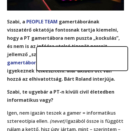
Szabi, a
PEOPLE TEAM
gamertáborának
visszatérő oktatója fontosnak tartja kiemelni,
hogy a PT gamertábora nem puszta „kockulás”,
és nem is az infóóra utolsó tizenöt perceit
jellemző „szabad számítógéphasználat”. A PT
gamertáborában
ugyanis a jövő e-sportolóit
igyekeznek felkészíteni. Már akiben ott van
hozzá az elhivatottság. Bárt Roland interjúja.
Szabi, te ugyebár a PT-n kívüli civil életedben
informatikus vagy?
Igen, nem igazán teszek a gamer = informatikus
sztereotípia ellen.
(nevet)
Igazából össze is függött
nálam a kettő, hisz úgy jártam, mint – szerintem –