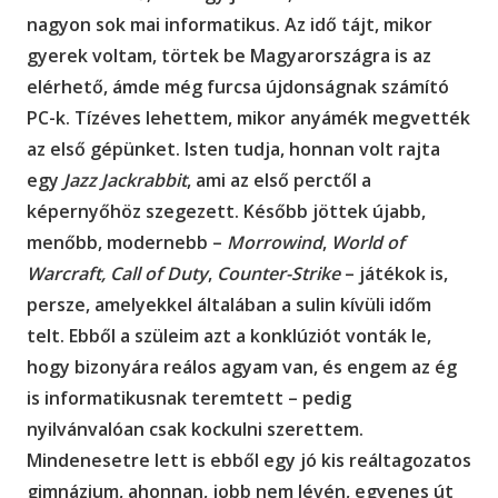
nagyon sok mai informatikus. Az idő tájt, mikor
gyerek voltam, törtek be Magyarországra is az
elérhető, ámde még furcsa újdonságnak számító
PC-k. Tízéves lehettem, mikor anyámék megvették
az első gépünket. Isten tudja, honnan volt rajta
egy
Jazz Jackrabbit
, ami az első perctől a
képernyőhöz szegezett. Később jöttek újabb,
menőbb, modernebb –
Morrowind
,
World of
Warcraft, Call of Duty
,
Counter-Strike
– játékok is,
persze, amelyekkel általában a sulin kívüli időm
telt. Ebből a szüleim azt a konklúziót vonták le,
hogy bizonyára reálos agyam van, és engem az ég
is informatikusnak teremtett – pedig
nyilvánvalóan csak kockulni szerettem.
Mindenesetre lett is ebből egy jó kis reáltagozatos
gimnázium, ahonnan, jobb nem lévén, egyenes út