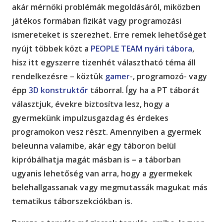
akár mérnöki problémák megoldásáról, miközben
játékos formában fizikát vagy programozási
ismereteket is szerezhet. Erre remek lehetőséget
nyújt többek közt a
PEOPLE TEAM nyári tábora
,
hisz itt egyszerre tizenhét választható téma áll
rendelkezésre – köztük
gamer
-, programozó- vagy
épp
3D konstruktőr
táborral. Így ha a PT táborát
választjuk, évekre biztosítva lesz, hogy a
gyermekünk impulzusgazdag és érdekes
programokon vesz részt. Amennyiben a gyermek
beleunna valamibe, akár egy táboron belül
kipróbálhatja magát másban is – a táborban
ugyanis lehetőség van arra, hogy a gyermekek
belehallgassanak vagy megmutassák magukat más
tematikus táborszekciókban is.