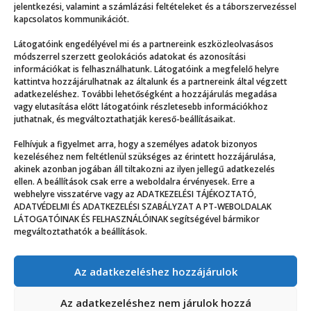
jelentkezési, valamint a számlázási feltételeket és a táborszervezéssel
kapcsolatos kommunikációt.
Látogatóink engedélyével mi és a partnereink eszközleolvasásos
módszerrel szerzett geolokációs adatokat és azonosítási
információkat is felhasználhatunk. Látogatóink a megfelelő helyre
kattintva hozzájárulhatnak az általunk és a partnereink által végzett
adatkezeléshez. További lehetőségként a hozzájárulás megadása
vagy elutasítása előtt látogatóink részletesebb információkhoz
juthatnak, és megváltoztathatják kereső-beállításaikat.
Felhívjuk a figyelmet arra, hogy a személyes adatok bizonyos
Jó bizonyítvány, remek vakáció
kezeléséhez nem feltétlenül szükséges az érintett hozzájárulása,
akinek azonban jogában áll tiltakozni az ilyen jellegű adatkezelés
ellen. A beállítások csak erre a weboldalra érvényesek. Erre a
webhelyre visszatérve vagy az ADATKEZELÉSI TÁJÉKOZTATÓ,
ADATVÉDELMI ÉS ADATKEZELÉSI SZABÁLYZAT A PT-WEBOLDALAK
LÁTOGATÓINAK ÉS FELHASZNÁLÓINAK segítségével bármikor
megváltoztathatók a beállítások.
Az adatkezeléshez hozzájárulok
© ppz.hu
Az adatkezeléshez nem járulok hozzá