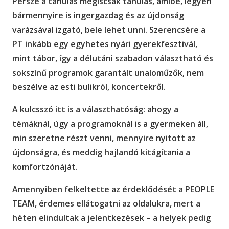
Persze a tanulás mégiscsak tanulás, amibe, legyen
bármennyire is ingergazdag és az újdonság
varázsával izgató, bele lehet unni. Szerencsére a
PT inkább egy egyhetes nyári gyerekfesztivál,
mint tábor, így a délutáni szabadon választható és
sokszínű programok garantált unaloműzők, nem
beszélve az esti bulikról, koncertekről.
A kulcsszó itt is a választhatóság: ahogy a
témáknál, úgy a programoknál is a gyermeken áll,
min szeretne részt venni, mennyire nyitott az
újdonságra, és meddig hajlandó kitágítania a
komfortzónáját.
Amennyiben felkeltette az érdeklődését a PEOPLE
TEAM, érdemes ellátogatni az oldalukra, mert a
héten elindultak a jelentkezések – a helyek pedig