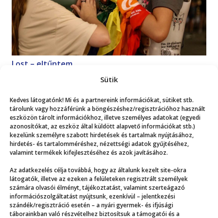
Lost – eltűntem
Magazin
2026. 07. 18.
Sütik
Kedves látogatónk! Mi és a partnereink információkat, sütiket stb.
Mutasd a többit!
tárolunk vagy hozzáférünk a böngészéshez/regisztrációhoz használt
eszközön tárolt információkhoz, illetve személyes adatokat (egyedi
azonosítókat, az eszköz által küldött alapvető információkat stb.)
kezelünk személyre szabott hirdetések és tartalmak nyújtásához,
hirdetés- és tartalomméréshez, nézettségi adatok gyűjtéséhez,
valamint termékek kifejlesztéséhez és azok javításához.
Az adatkezelés célja továbbá, hogy az általunk kezelt site-okra
Még több
látogatók, illetve az ezeken a felületeken regisztrált személyek
számára olvasói élményt, tájékoztatást, valamint szerteágazó
információszolgáltatást nyújtsunk, ezenkívül – jelentkezési
szándék/regisztráció esetén – a nyári gyermek- és ifjúsági
táborainkban való részvételhez biztosítsuk a támogatói és a