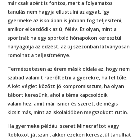
már csak azért is fontos, mert a folyamatos
tanulás nem hagyja ellustulni az agyat, így
gyermeke az iskolában is jobban fog teljesíteni,
amikor elkezdődik az új félév. Ez olyan, mint a
sportnál: ha egy sportoló hónapokon keresztül
hanyagolja az edzést, az új szezonban látványosan
romolhat a teljesítménye.
Természetesen az érem másik oldala az, hogy nem
szabad valamit ráerőltetni a gyerekre, ha fél tőle.
A két véglet között jó kompromisszum, ha olyan
tábort keresünk, ahol a téma kapcsolódik
valamihez, amit már ismer és szeret, de mégis
kicsit más, mint az iskolaidőben megszokott rutin.
Ha gyermeke például szeret Minecraftot vagy
Robloxot játszani, akkor ezeken keresztül tanulhat