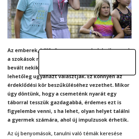
Az emberek, különösen a gyermekek hajlamosak
a szokások rabjává válni: ha egyszer valami
bevált nekik, akkor a következő alkalommal is
lehetőleg ugyanazt választják. Ez könnyen az
érdeklődési kör beszűküléséhez vezethet. Mikor
úgy döntünk, hogy a csemeténk nyarát egy
táborral tesszük gazdagabbá, érdemes ezt is
figyelembe venni, s ha lehet, olyan helyet találni
a gyermek számára, ahol új impulzusok érhetik.
Az új benyomások, tanulni való témák keresése