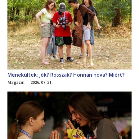
Menekültek: jók? Rosszak? Honnan hova? Miért?
Magazin
2026. 07. 21.