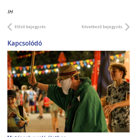
IH
Előző bejegyzés
Következő bejegyzés
Kapcsolódó