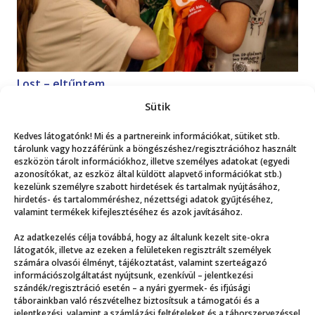
Lost – eltűntem
Magazin
2026. 07. 18.
Sütik
Kedves látogatónk! Mi és a partnereink információkat, sütiket stb.
Mutasd a többit!
tárolunk vagy hozzáférünk a böngészéshez/regisztrációhoz használt
eszközön tárolt információkhoz, illetve személyes adatokat (egyedi
azonosítókat, az eszköz által küldött alapvető információkat stb.)
kezelünk személyre szabott hirdetések és tartalmak nyújtásához,
hirdetés- és tartalomméréshez, nézettségi adatok gyűjtéséhez,
valamint termékek kifejlesztéséhez és azok javításához.
Az adatkezelés célja továbbá, hogy az általunk kezelt site-okra
Még több
látogatók, illetve az ezeken a felületeken regisztrált személyek
számára olvasói élményt, tájékoztatást, valamint szerteágazó
információszolgáltatást nyújtsunk, ezenkívül – jelentkezési
szándék/regisztráció esetén – a nyári gyermek- és ifjúsági
táborainkban való részvételhez biztosítsuk a támogatói és a
jelentkezési, valamint a számlázási feltételeket és a táborszervezéssel