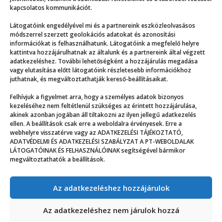
kapcsolatos kommunikációt.
Látogatóink engedélyével mi és a partnereink eszközleolvasásos
módszerrel szerzett geolokációs adatokat és azonosítási
információkat is felhasználhatunk. Látogatóink a megfelelő helyre
kattintva hozzájárulhatnak az általunk és a partnereink által végzett
adatkezeléshez. További lehetőségként a hozzájárulás megadása
vagy elutasítása előtt látogatóink részletesebb információkhoz
juthatnak, és megváltoztathatják kereső-beállításaikat.
Felhívjuk a figyelmet arra, hogy a személyes adatok bizonyos
Máshol kötelező volt enni, menni, ott lenni
kezeléséhez nem feltétlenül szükséges az érintett hozzájárulása,
akinek azonban jogában áll tiltakozni az ilyen jellegű adatkezelés
ellen. A beállítások csak erre a weboldalra érvényesek. Erre a
webhelyre visszatérve vagy az ADATKEZELÉSI TÁJÉKOZTATÓ,
ADATVÉDELMI ÉS ADATKEZELÉSI SZABÁLYZAT A PT-WEBOLDALAK
LÁTOGATÓINAK ÉS FELHASZNÁLÓINAK segítségével bármikor
megváltoztathatók a beállítások.
Az adatkezeléshez hozzájárulok
© ppz.hu
Az adatkezeléshez nem járulok hozzá