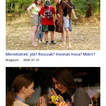
Menekültek: jók? Rosszak? Honnan hova? Miért?
Magazin
2026. 07. 21.