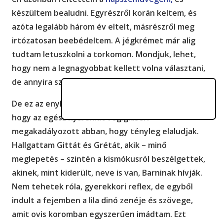
készültem bealudni. Egyrészről korán keltem, és
azóta legalább három év eltelt, másrészről meg
irtózatosan beebédeltem. A jégkrémet már alig
tudtam letuszkolni a torkomon. Mondjuk, lehet,
hogy nem a legnagyobbat kellett volna választani,
de annyira szép volt, és annyira mandulás.
De ez az enyhe émelygés – ami, kezdem azt érezni,
hogy az egész nyaramat végigkíséri –
megakadályozott abban, hogy tényleg elaludjak.
Hallgattam Gittát és Grétát, akik – minő
meglepetés – szintén a kismókusról beszélgettek,
akinek, mint kiderült, neve is van, Barninak hívják.
Nem tehetek róla, gyerekkori reflex, de egyből
indult a fejemben a lila dinó zenéje és szövege,
amit ovis koromban egyszerűen imádtam. Ezt