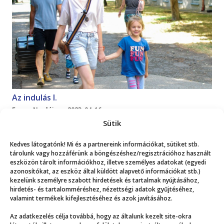
Az indulás I.
Emma Naplója
2023. 04. 16.
Sütik
Mutasd a többit!
Kedves látogatónk! Mi és a partnereink információkat, sütiket stb.
tárolunk vagy hozzáférünk a böngészéshez/regisztrációhoz használt
eszközön tárolt információkhoz, illetve személyes adatokat (egyedi
azonosítókat, az eszköz által küldött alapvető információkat stb.)
kezelünk személyre szabott hirdetések és tartalmak nyújtásához,
hirdetés- és tartalomméréshez, nézettségi adatok gyűjtéséhez,
valamint termékek kifejlesztéséhez és azok javításához.
Még több
Az adatkezelés célja továbbá, hogy az általunk kezelt site-okra