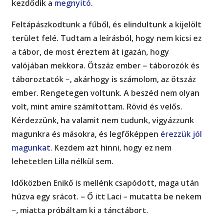
kezdődik a
megnyitó
.
Feltápászkodtunk a fűből, és elindultunk a kijelölt
terület felé. Tudtam a leírásból, hogy nem kicsi ez
a tábor, de most éreztem át igazán, hogy
valójában mekkora. Ötszáz ember – táborozók és
táboroztatók –, akárhogy is számolom, az ötszáz
ember. Rengetegen voltunk. A beszéd nem olyan
volt, mint amire számítottam. Rövid és velős.
Kérdezzünk, ha valamit nem tudunk, vigyázzunk
magunkra és másokra, és legfőképpen
érezzük jól
magunkat
. Kezdem azt hinni, hogy ez nem
lehetetlen Lilla nélkül sem.
Időközben Enikő is mellénk csapódott, maga után
húzva egy srácot. – Ő itt Laci – mutatta be nekem
–, miatta próbáltam ki a tánctábort.