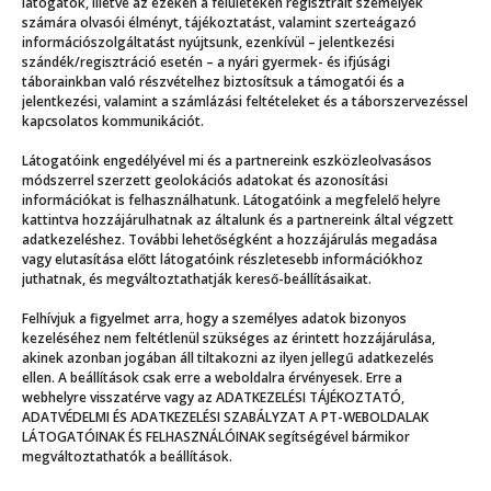
látogatók, illetve az ezeken a felületeken regisztrált személyek
számára olvasói élményt, tájékoztatást, valamint szerteágazó
információszolgáltatást nyújtsunk, ezenkívül – jelentkezési
szándék/regisztráció esetén – a nyári gyermek- és ifjúsági
táborainkban való részvételhez biztosítsuk a támogatói és a
jelentkezési, valamint a számlázási feltételeket és a táborszervezéssel
kapcsolatos kommunikációt.
Látogatóink engedélyével mi és a partnereink eszközleolvasásos
módszerrel szerzett geolokációs adatokat és azonosítási
információkat is felhasználhatunk. Látogatóink a megfelelő helyre
kattintva hozzájárulhatnak az általunk és a partnereink által végzett
adatkezeléshez. További lehetőségként a hozzájárulás megadása
vagy elutasítása előtt látogatóink részletesebb információkhoz
juthatnak, és megváltoztathatják kereső-beállításaikat.
Apa tábori története I.
Felhívjuk a figyelmet arra, hogy a személyes adatok bizonyos
kezeléséhez nem feltétlenül szükséges az érintett hozzájárulása,
akinek azonban jogában áll tiltakozni az ilyen jellegű adatkezelés
ellen. A beállítások csak erre a weboldalra érvényesek. Erre a
webhelyre visszatérve vagy az ADATKEZELÉSI TÁJÉKOZTATÓ,
ADATVÉDELMI ÉS ADATKEZELÉSI SZABÁLYZAT A PT-WEBOLDALAK
LÁTOGATÓINAK ÉS FELHASZNÁLÓINAK segítségével bármikor
megváltoztathatók a beállítások.