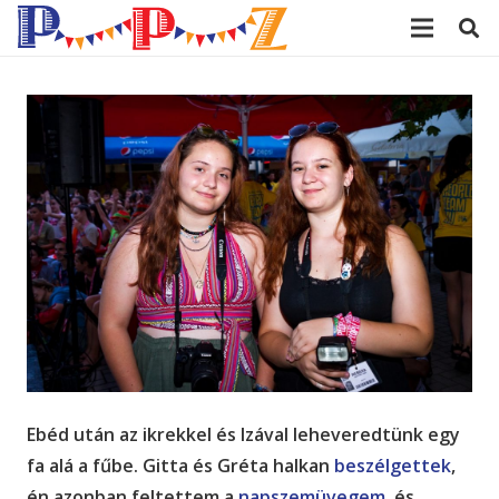
modal-check
Ebéd után az ikrekkel és Izával leheveredtünk egy
fa alá a fűbe. Gitta és Gréta halkan
beszélgettek
,
én azonban feltettem a
napszemüvegem,
és