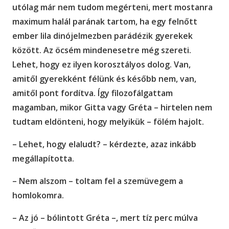
utólag már nem tudom megérteni, mert mostanra
maximum halál parának tartom, ha egy felnőtt
ember lila dinójelmezben parádézik gyerekek
között. Az öcsém mindenesetre még szereti.
Lehet, hogy ez ilyen korosztályos dolog. Van,
amitől gyerekként félünk és később nem, van,
amitől pont fordítva. Így filozofálgattam
magamban, mikor Gitta vagy Gréta – hirtelen nem
tudtam eldönteni, hogy melyikük – fölém hajolt.
– Lehet, hogy elaludt? – kérdezte, azaz inkább
megállapította.
– Nem alszom – toltam fel a szemüvegem a
homlokomra.
– Az jó – bólintott Gréta –, mert tíz perc múlva