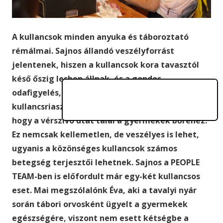
A kullancsok minden anyuka és táboroztató
rémálmai. Sajnos állandó veszélyforrást
jelentenek, hiszen a kullancsok kora tavasztól
késő őszig lesben állnak, és a gondos
odafigyelés, a zárt ruházat, valamint a
kullancsriasztó spray-k ellenére is előfordulhat,
hogy a vérszívó utat talál a gyermekek bőréhez.
Ez nemcsak kellemetlen, de veszélyes is lehet,
ugyanis a közönséges kullancsok számos
betegség terjesztői lehetnek. Sajnos a PEOPLE
TEAM-ben is előfordult már egy-két kullancsos
eset. Mai megszólalónk Éva, aki a tavalyi nyár
során tábori orvosként ügyelt a gyermekek
egészségére, viszont nem esett kétségbe a