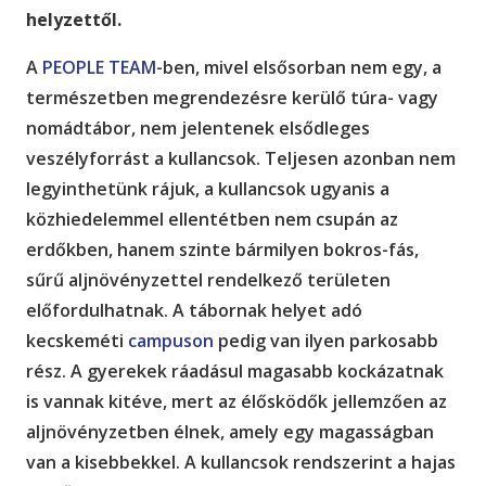
helyzettől.
A
PEOPLE TEAM
-ben, mivel elsősorban nem egy, a
természetben megrendezésre kerülő túra- vagy
nomádtábor, nem jelentenek elsődleges
veszélyforrást a kullancsok. Teljesen azonban nem
legyinthetünk rájuk, a kullancsok ugyanis a
közhiedelemmel ellentétben nem csupán az
erdőkben, hanem szinte bármilyen bokros-fás,
sűrű aljnövényzettel rendelkező területen
előfordulhatnak. A tábornak helyet adó
kecskeméti
campuson
pedig van ilyen parkosabb
rész. A gyerekek ráadásul magasabb kockázatnak
is vannak kitéve, mert az élősködők jellemzően az
aljnövényzetben élnek, amely egy magasságban
van a kisebbekkel. A kullancsok rendszerint a hajas