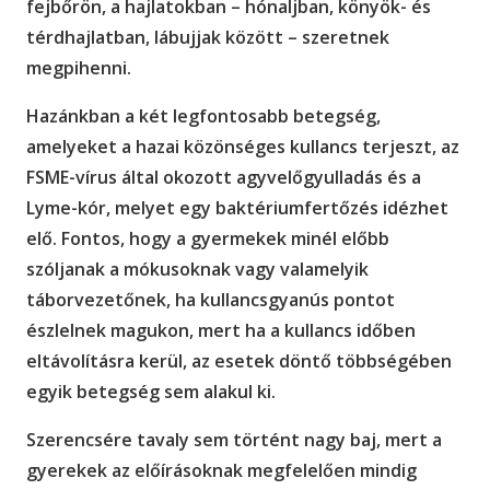
fejbőrön, a hajlatokban – hónaljban, könyök- és
térdhajlatban, lábujjak között – szeretnek
megpihenni.
Hazánkban a két legfontosabb betegség,
amelyeket a hazai közönséges kullancs terjeszt, az
FSME-vírus által okozott agyvelőgyulladás és a
Lyme-kór, melyet egy baktériumfertőzés idézhet
elő. Fontos, hogy a gyermekek minél előbb
szóljanak a mókusoknak vagy valamelyik
táborvezetőnek, ha kullancsgyanús pontot
észlelnek magukon, mert ha a kullancs időben
eltávolításra kerül, az esetek döntő többségében
egyik betegség sem alakul ki.
Szerencsére tavaly sem történt nagy baj, mert a
gyerekek az előírásoknak megfelelően mindig