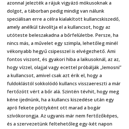
azonnal jelezték a rájuk vigyázó mókusoknak a
dolgot, a táborban pedig mindig van nálunk
speciálisan erre a célra kialakított kullancskiszedő,
amely anélkül távolítja el a kullancsot, hogy az
utóteste beleszakadna a bőrfelületbe. Persze, ha
nincs más, a művelet egy szimpla, lehetőleg minél
vékonyabb hegyű csipesszel is elvégezhető. Ami
fontos viszont, és gyakori hiba a laikusoknál, az az,
hogy vízzel, olajjal vagy ecettel próbálják „lemosni”
a kullancsot, amivel csak azt érik el, hogy a
fuldoklástól sokkolódó kullancs visszaereszti a már
fertőzött vért a bőr alá. Szintén tévhit, hogy meg
kéne ijednünk, ha a kullancs kiszedése után egy
apró fekete pöttyként ott marad a bogár
szívókorongja. Az ugyanis már nem fertőzőképes,
és a szervezetünk feltehetőleg egy-két napon