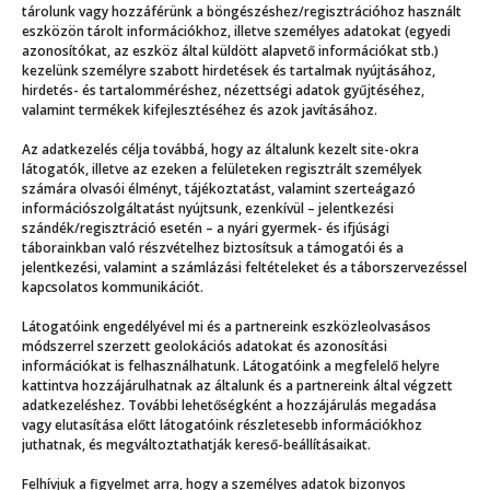
tárolunk vagy hozzáférünk a böngészéshez/regisztrációhoz használt
eszközön tárolt információkhoz, illetve személyes adatokat (egyedi
azonosítókat, az eszköz által küldött alapvető információkat stb.)
kezelünk személyre szabott hirdetések és tartalmak nyújtásához,
hirdetés- és tartalomméréshez, nézettségi adatok gyűjtéséhez,
valamint termékek kifejlesztéséhez és azok javításához.
Még több
Az adatkezelés célja továbbá, hogy az általunk kezelt site-okra
látogatók, illetve az ezeken a felületeken regisztrált személyek
számára olvasói élményt, tájékoztatást, valamint szerteágazó
információszolgáltatást nyújtsunk, ezenkívül – jelentkezési
szándék/regisztráció esetén – a nyári gyermek- és ifjúsági
táborainkban való részvételhez biztosítsuk a támogatói és a
jelentkezési, valamint a számlázási feltételeket és a táborszervezéssel
kapcsolatos kommunikációt.
Látogatóink engedélyével mi és a partnereink eszközleolvasásos
módszerrel szerzett geolokációs adatokat és azonosítási
információkat is felhasználhatunk. Látogatóink a megfelelő helyre
kattintva hozzájárulhatnak az általunk és a partnereink által végzett
adatkezeléshez. További lehetőségként a hozzájárulás megadása
vagy elutasítása előtt látogatóink részletesebb információkhoz
juthatnak, és megváltoztathatják kereső-beállításaikat.
kbetegséggel táborozni
Első sze
Felhívjuk a figyelmet arra, hogy a személyes adatok bizonyos