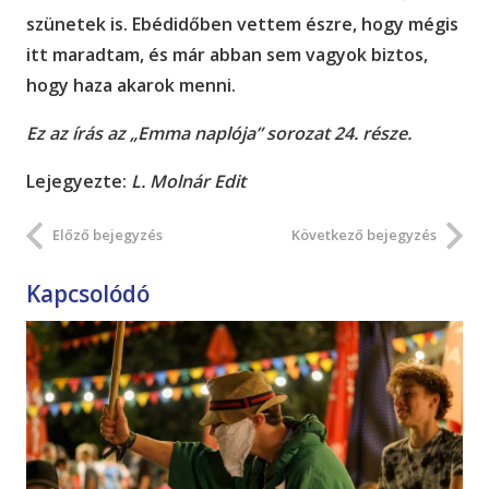
szünetek is. Ebédidőben vettem észre, hogy mégis
itt maradtam, és már abban sem vagyok biztos,
hogy haza akarok menni.
Ez az írás az „Emma naplója” sorozat 24. része.
Lejegyezte:
L. Molnár Edit
Előző bejegyzés
Következő bejegyzés
Kapcsolódó