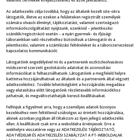
valamint termékek kifejlesztéséhez és azok javításához.
Még több
Az adatkezelés célja továbbá, hogy az általunk kezelt site-okra
látogatók, illetve az ezeken a felületeken regisztrált személyek
számára olvasói élményt, tájékoztatást, valamint szerteágazó
információszolgáltatást nyújtsunk, ezenkívül – jelentkezési
szándék/regisztráció esetén – a nyári gyermek- és ifjúsági
táborainkban való részvételhez biztosítsuk a támogatói és a
jelentkezési, valamint a számlázási feltételeket és a táborszervezéssel
kapcsolatos kommunikációt.
Látogatóink engedélyével mi és a partnereink eszközleolvasásos
módszerrel szerzett geolokációs adatokat és azonosítási
információkat is felhasználhatunk. Látogatóink a megfelelő helyre
kattintva hozzájárulhatnak az általunk és a partnereink által végzett
adatkezeléshez. További lehetőségként a hozzájárulás megadása
vagy elutasítása előtt látogatóink részletesebb információkhoz
juthatnak, és megváltoztathatják kereső-beállításaikat.
A vízi csata
Felhívjuk a figyelmet arra, hogy a személyes adatok bizonyos
kezeléséhez nem feltétlenül szükséges az érintett hozzájárulása,
akinek azonban jogában áll tiltakozni az ilyen jellegű adatkezelés
ellen. A beállítások csak erre a weboldalra érvényesek. Erre a
webhelyre visszatérve vagy az ADATKEZELÉSI TÁJÉKOZTATÓ,
ADATVÉDELMI ÉS ADATKEZELÉSI SZABÁLYZAT A PT-WEBOLDALAK