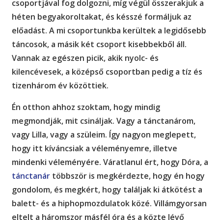
csoportjával fog dolgozni, míg végül összerakjuk a
héten begyakoroltakat, és késszé formáljuk az
előadást. A mi csoportunkba kerültek a legidősebb
táncosok, a másik két csoport kisebbekből áll.
Vannak az egészen picik, akik nyolc- és
kilencévesek, a középső csoportban pedig a tíz és
tizenhárom év közöttiek.
Én otthon ahhoz szoktam, hogy mindig
megmondják, mit csináljak. Vagy a tánctanárom,
vagy Lilla, vagy a szüleim. Így nagyon meglepett,
hogy itt kíváncsiak a véleményemre, illetve
mindenki véleményére. Váratlanul ért, hogy Dóra, a
tánctanár
többször is megkérdezte, hogy én hogy
gondolom, és megkért, hogy találjak ki átkötést a
balett- és a hiphopmozdulatok közé. Villámgyorsan
eltelt a háromszor másfél óra és a közte lévő