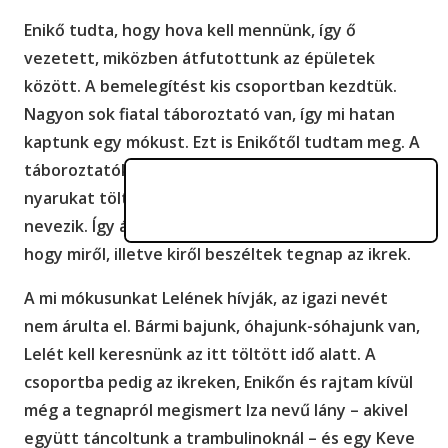
Enikő tudta, hogy hova kell mennünk, így ő
vezetett, miközben átfutottunk az épületek
között. A bemelegítést kis csoportban kezdtük.
Nagyon sok fiatal táboroztató van, így mi hatan
kaptunk egy mókust. Ezt is Enikőtől tudtam meg. A
táboroztatókat, attól függően, hogy hányadik
nyarukat töltik itt,
mókusnak
vagy kismókusnak
nevezik. Így állt végre össze teljesen a fejemben,
hogy miről, illetve kiről beszéltek tegnap az ikrek.
A mi mókusunkat Lelének hívják, az igazi nevét
nem árulta el. Bármi bajunk, óhajunk-sóhajunk van,
Lelét kell keresnünk az itt töltött idő alatt. A
csoportba pedig az ikreken, Enikőn és rajtam kívül
még a tegnapról megismert Iza nevű lány – akivel
együtt táncoltunk a trambulinoknál – és egy Keve