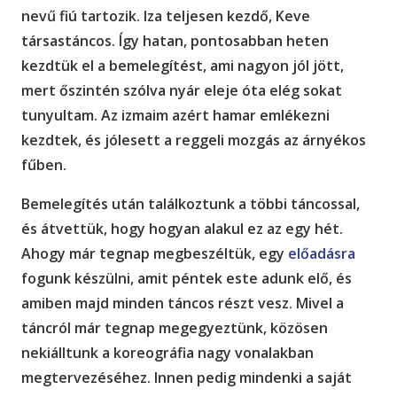
nevű fiú tartozik. Iza teljesen kezdő, Keve
társastáncos. Így hatan, pontosabban heten
kezdtük el a bemelegítést, ami nagyon jól jött,
mert őszintén szólva nyár eleje óta elég sokat
tunyultam. Az izmaim azért hamar emlékezni
kezdtek, és jólesett a reggeli mozgás az árnyékos
fűben.
Bemelegítés után találkoztunk a többi táncossal,
és átvettük, hogy hogyan alakul ez az egy hét.
Ahogy már tegnap megbeszéltük, egy
előadásra
fogunk készülni, amit péntek este adunk elő, és
amiben majd minden táncos részt vesz. Mivel a
táncról már tegnap megegyeztünk, közösen
nekiálltunk a koreográfia nagy vonalakban
megtervezéséhez. Innen pedig mindenki a saját