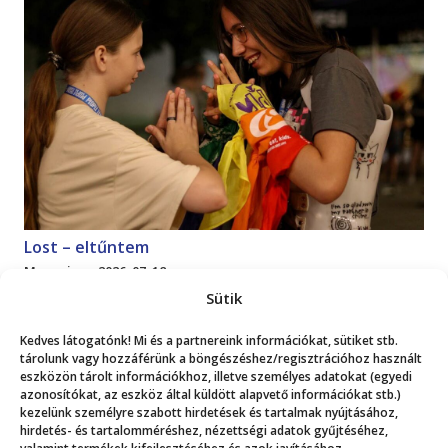
Lost – eltűntem
Magazin
2026. 07. 18.
Sütik
Mutasd a többit!
Kedves látogatónk! Mi és a partnereink információkat, sütiket stb.
tárolunk vagy hozzáférünk a böngészéshez/regisztrációhoz használt
eszközön tárolt információkhoz, illetve személyes adatokat (egyedi
azonosítókat, az eszköz által küldött alapvető információkat stb.)
kezelünk személyre szabott hirdetések és tartalmak nyújtásához,
hirdetés- és tartalomméréshez, nézettségi adatok gyűjtéséhez,