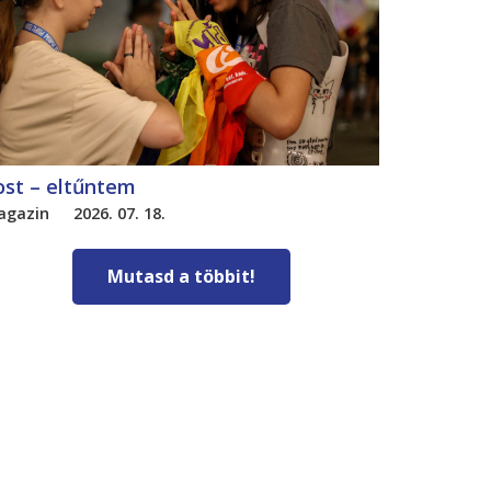
ost – eltűntem
agazin
2026. 07. 18.
Mutasd a többit!