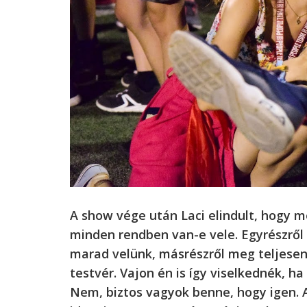
A show vége után Laci elindult, hogy 
minden rendben van-e vele. Egyrészről
marad velünk, másrészről meg teljese
testvér. Vajon én is így viselkednék, h
Nem, biztos vagyok benne, hogy igen. A