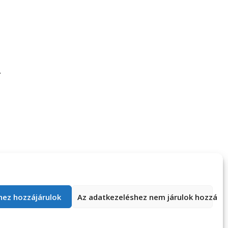
dunk! – Emma
Az indulás I.
ja, 67. rész
hez hozzájárulok
Az adatkezeléshez nem járulok hozzá