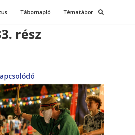
zus
Tábornapló
Tématábor
3. rész
apcsolódó