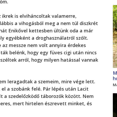
sóm.
ikrek is elviháncoltak valamerre,
bbis a vihogásból meg a nem túl diszkrét
hát Enikővel kettesben ültünk oda a már
ly egyébként a droghasználatról szólt.
de az messze nem volt annyira érdekes
ták belénk, hogy egy füves cigi után nincs
széltek arról, hogy milyen hatással vannak
M
h
m leragadtak a szemeim, mire vége lett.
M
l a szobánk felé. Pár lépés után Lacit
ált a szedelőzködő táborozók között. Nem
keres, mert hirtelen észrevett minket, és