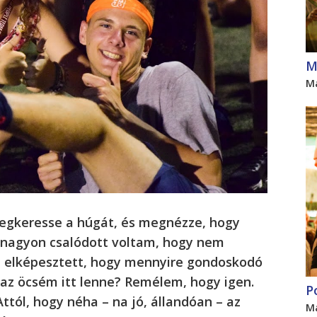
M
M
megkeresse a húgát, és megnézze, hogy
 nagyon csalódott voltam, hogy nem
n elképesztett, hogy mennyire gondoskodó
a az öcsém itt lenne? Remélem, hogy igen.
P
ttól, hogy néha – na jó, állandóan – az
M