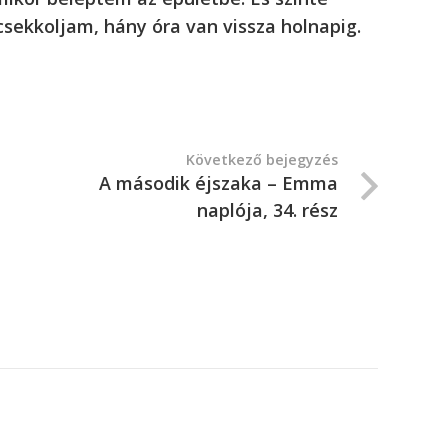
sekkoljam, hány óra van vissza holnapig.
Következő bejegyzés
A második éjszaka – Emma
naplója, 34. rész