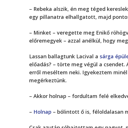
– Rebeka alszik, én meg téged kereslek
egy pillanatra elhallgatott, majd pontosí
– Minket – veregette meg Enikő röhögve
előremegyek – azzal anélkül, hogy megv
Lassan ballagtunk Lacival a
sárga épül
előadás? – törte meg végül a csendet. 
erről meséltem neki. Igyekeztem minél 
megérkeztünk.
– Akkor holnap – fordultam felé elkedv
–
Holnap
– bólintott ő is, féloldalasan
Csak azután sóhajtottam egy nagyot, m