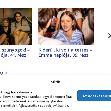
, szúnyogok! –
Kiderül, ki volt a tettes –
Mara
ja, 41. rész
Emma naplója, 39. rész
napló
Sütik
lunk vagy hozzáférünk a
Az adatkezelés
 illetve személyes adatokat (egyedi azonosítókat,
 szabott hirdetések és tartalmak nyújtásához,
 termékek kifejlesztéséhez és azok javításához.