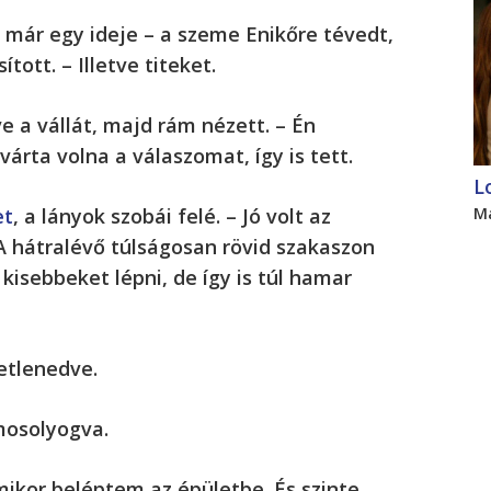
 már egy ideje – a szeme Enikőre tévedt,
tott. – Illetve titeket.
 a vállát, majd rám nézett. – Én
árta volna a válaszomat, így is tett.
L
et
, a lányok szobái felé. – Jó volt az
M
A hátralévő túlságosan rövid szakaszon
kisebbeket lépni, de így is túl hamar
etlenedve.
 mosolyogva.
ikor beléptem az épületbe. És szinte