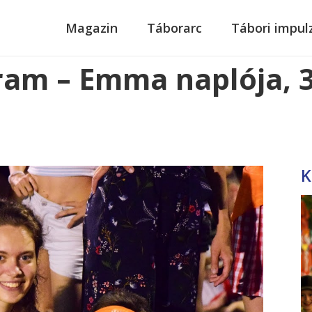
modal-check
Magazin
Táborarc
Tábori impul
ram – Emma naplója, 3
K