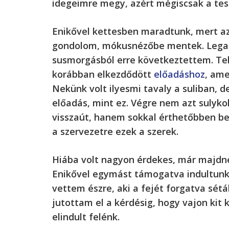
idegeimre megy, azért mégiscsak a te
Enikővel kettesben maradtunk, mert az 
gondolom, mókusnézőbe mentek. Legalá
susmorgásból erre következtettem. Te
korábban elkezdődött
előadáshoz
, ame
Nekünk volt ilyesmi tavaly a suliban, 
előadás, mint ez. Végre nem azt sulykol
visszaút, hanem sokkal érthetőbben be
a szervezetre ezek a szerek.
Hiába volt nagyon érdekes, már majdne
Enikővel egymást támogatva indultunk e
vettem észre, aki a fejét forgatva sét
jutottam el a kérdésig, hogy vajon kit 
elindult felénk.