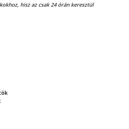
ákokhoz, hisz az csak 24 órán keresztül
tök
k