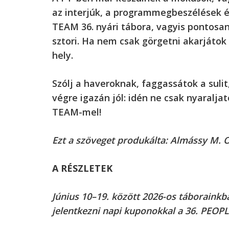
az interjúk, a programmegbeszélések és
TEAM 36. nyári tábora, vagyis pontosan 
sztori. Ha nem csak görgetni akarjátok
hely.
Szólj a haveroknak, faggassátok a suli
végre igazán jól: idén ne csak nyaralj
TEAM-mel!
Ezt a szöveget produkálta: Almássy M. 
A RÉSZLETEK
Június 10–19. között 2026-os táboraink
jelentkezni napi kuponokkal a 36. PEOP