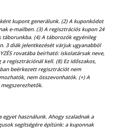
nként kupont generálunk. (2) A kuponkódot
nak e-mailben. (3) A regisztrációs kupon 24
 táborunkba. (4) A táborozók egyénileg
n. 3 diák jelentkezését várjuk ugyanabból
GYZÉS rovatába beírható: iskolatársak neve,
 a regisztrációnál kell. (8) Ez időszakos,
bban beérkezett regisztrációt nem
mozhatók, nem összevonhatók. (+) A
megszerezhetők.
a egyet használunk. Ahogy szaladnak a
usok segítségére építünk: a kuponnak