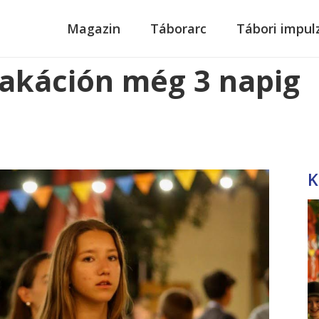
modal-check
Magazin
Táborarc
Tábori impul
vakáción még 3 napig
K