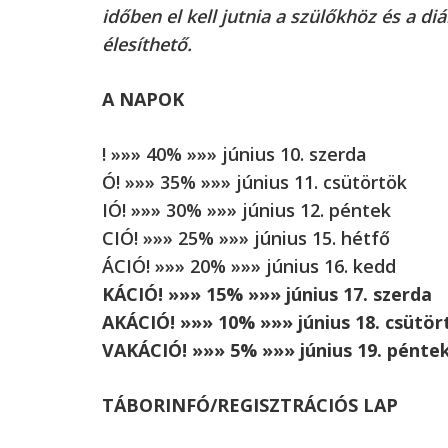
időben el kell jutnia a szülőkhöz és a di
élesíthető.
A NAPOK
! »»» 40% »»» június 10. szerda
Ó! »»» 35% »»» június 11. csütörtök
IÓ! »»» 30% »»» június 12. péntek
CIÓ! »»» 25% »»» június 15. hétfő
ÁCIÓ! »»» 20% »»» június 16. kedd
KÁCIÓ! »»» 15% »»» június 17. szerda
AKÁCIÓ! »»» 10% »»» június 18. csütör
VAKÁCIÓ! »»» 5% »»» június 19. pénte
TÁBORINFÓ/REGISZTRÁCIÓS LAP