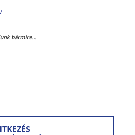
/
olunk bármire…
NTKEZÉS