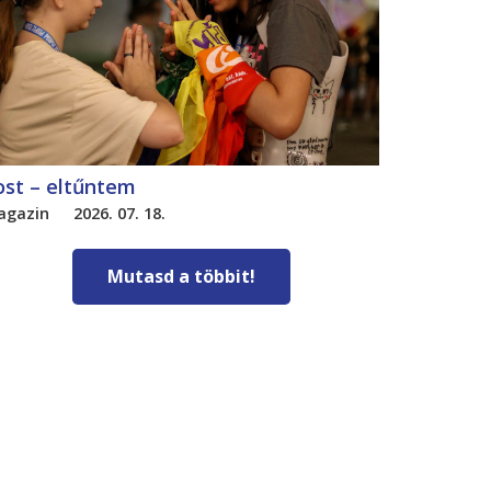
ost – eltűntem
agazin
2026. 07. 18.
Mutasd a többit!