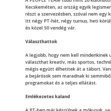
Kecskeméten, az ország egyik legismert
részt a szervezésben, szóval nem egy k
Itt négy PT-hét, négy turnus, heti körü
és közel 50 vendég vár.
Választhattok
A legjobb, hogy nem kell mindenkinek u
választhat kreatív, más sportos, techn
mégis együtt élhetitek át a tábort. Van
a bejárósok sem maradnak ki semmibő
programokat és a teljes ellátást.
Emlékezetes kaland
A PT-ben már készülnek a mókusok, vagy