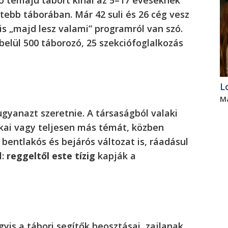
ebb táborában. Már 42 suli és 26 cég vesz
is „majd lesz valami” programról van szó.
lbelül 500 táborozó, 25 szekciófoglalkozás
L
M
gyanazt szeretnie. A társaságból valaki
ikai vagy teljesen más témát, közben
 bentlakós és bejárós változat is, ráadásul
l:
reggeltől este tízig
kapják a
is a tábori segítők beosztásai, zajlanak