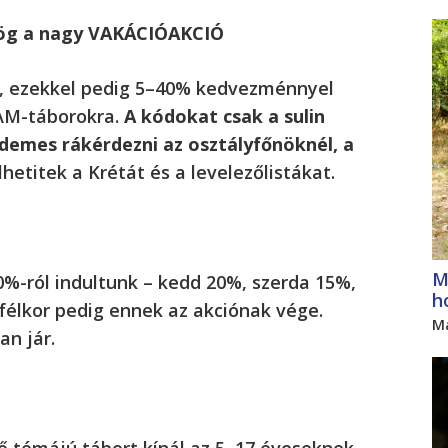
örög a nagy VAKÁCIÓAKCIÓ
, ezekkel pedig 5–40% kedvezménnyel
EAM-táborokra.
A kódokat csak a sulin
rdemes rákérdezni az osztályfőnöknél, a
hetitek a Krétát és a levelezőlistákat.
M
%-ról indultunk – kedd 20%, szerda 15%,
h
félkor pedig ennek az akciónak vége.
M
an jár.
 témájú tábort kínál az 5–17 éveseknek