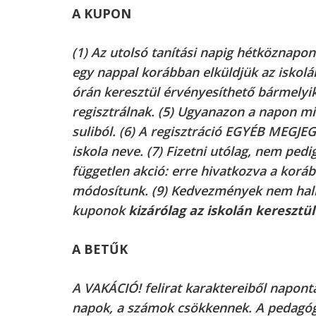
A KUPON
(1) Az utolsó tanítási napig hétköznapo
egy nappal korábban elküldjük az iskolá
órán keresztül érvényesíthető bármelyik
regisztrálnak. (5) Ugyanazon a napon mi
suliból. (6) A regisztráció EGYÉB MEGJE
iskola neve. (7) Fizetni utólag, nem pedig
független akció: erre hivatkozva a korá
módosítunk. (9) Kedvezmények nem hal
kuponok
kizárólag az iskolán keresztül
A BETŰK
A VAKÁCIÓ! felirat karaktereiből napont
napok, a számok csökkennek. A pedagóg