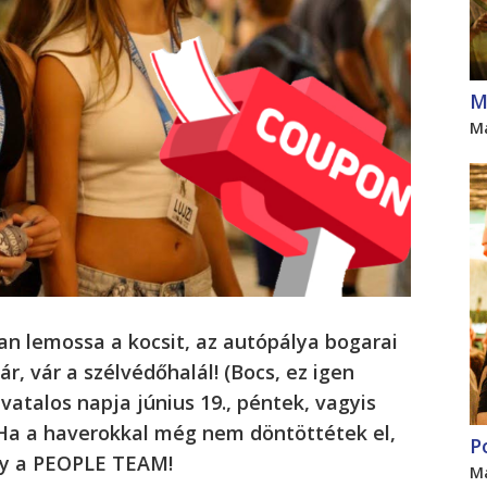
M
M
an lemossa a kocsit, az autópálya bogarai
r, vár a szélvédőhalál! (Bocs, ez igen
vatalos napja június 19., péntek, vagyis
. Ha a haverokkal még nem döntöttétek el,
P
ány a PEOPLE TEAM!
M