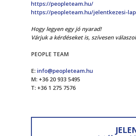
https://peopleteam.hu/
https://peopleteam.hu/jelentkezesi-lap
Hogy legyen egy jó nyarad!
Várjuk a kérdéseket is, szívesen válasz
PEOPLE TEAM
E:
info@peopleteam.hu
M: +36 20 933 5495
T: +36 1 275 7576
JELE