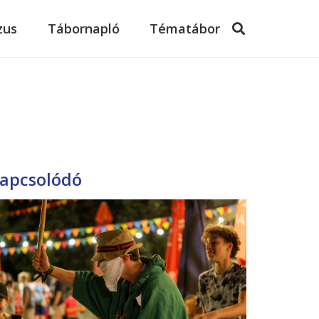
zus
Tábornapló
Tématábor
apcsolódó