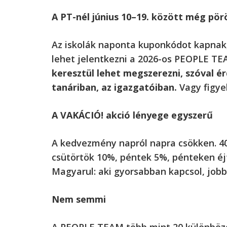
A PT-nél június 10–19. között még p
Az iskolák naponta kuponkódot kapnak
lehet jelentkezni a 2026-os PEOPLE T
keresztül lehet megszerezni, szóval é
tanáriban, az igazgatóiban.
Vagy figyel
A VAKÁCIÓ! akció lényege egyszerű
A kedvezmény napról napra csökken. 40
csütörtök 10%, péntek 5%, pénteken éj
Magyarul: aki gyorsabban kapcsol, jobb
Nem semmi
A PEOPLE TEAM több mint 20 különböző