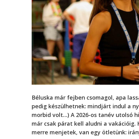
Béluska már fejben csomagol, apa lass
pedig készülhetnek: mindjárt indul a nyá
morbid volt…) A 2026-os tanév utolsó hi
már csak párat kell aludni a vakációig
merre menjetek, van egy ötletünk: ir