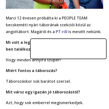
Marci 12 évesen próbálta ki a PEOPLE TEAM
kecskeméti nyári táborának szekciói közül az
angoltábort. Magáról és a
PT-ről
is mesélt nekünk.
Mi volt a legmeghökkentőbb dolog, amivel a PT-
ben találkoztál?
Hogy minden annyira szuper!
Miért fontos a táborozás?
Táborozáskor sok barátot szerzel.
Mit vársz egy igazán jó táborozástól?
Azt, hogy sok emberrel megismerkedjek.