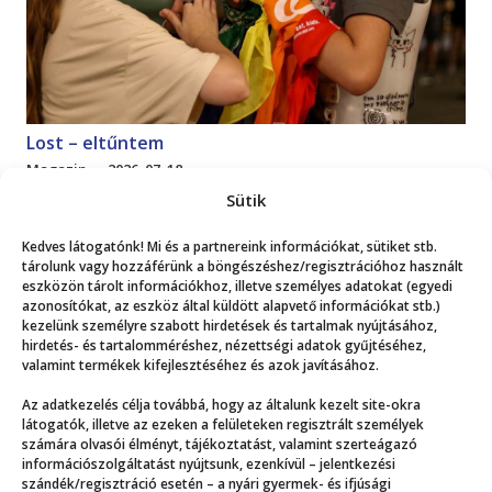
Lost – eltűntem
Magazin
2026. 07. 18.
Sütik
Mutasd a többit!
Kedves látogatónk! Mi és a partnereink információkat, sütiket stb.
tárolunk vagy hozzáférünk a böngészéshez/regisztrációhoz használt
eszközön tárolt információkhoz, illetve személyes adatokat (egyedi
azonosítókat, az eszköz által küldött alapvető információkat stb.)
kezelünk személyre szabott hirdetések és tartalmak nyújtásához,
hirdetés- és tartalomméréshez, nézettségi adatok gyűjtéséhez,
valamint termékek kifejlesztéséhez és azok javításához.
Még több
Az adatkezelés célja továbbá, hogy az általunk kezelt site-okra
látogatók, illetve az ezeken a felületeken regisztrált személyek
számára olvasói élményt, tájékoztatást, valamint szerteágazó
információszolgáltatást nyújtsunk, ezenkívül – jelentkezési
szándék/regisztráció esetén – a nyári gyermek- és ifjúsági