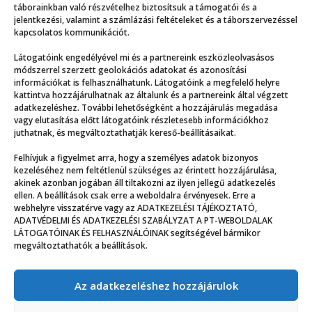
táborainkban való részvételhez biztosítsuk a támogatói és a
jelentkezési, valamint a számlázási feltételeket és a táborszervezéssel
kapcsolatos kommunikációt.
Látogatóink engedélyével mi és a partnereink eszközleolvasásos
módszerrel szerzett geolokációs adatokat és azonosítási
információkat is felhasználhatunk. Látogatóink a megfelelő helyre
kattintva hozzájárulhatnak az általunk és a partnereink által végzett
adatkezeléshez. További lehetőségként a hozzájárulás megadása
vagy elutasítása előtt látogatóink részletesebb információkhoz
juthatnak, és megváltoztathatják kereső-beállításaikat.
Ismerkedés újratöltve
Felhívjuk a figyelmet arra, hogy a személyes adatok bizonyos
kezeléséhez nem feltétlenül szükséges az érintett hozzájárulása,
akinek azonban jogában áll tiltakozni az ilyen jellegű adatkezelés
ellen. A beállítások csak erre a weboldalra érvényesek. Erre a
webhelyre visszatérve vagy az ADATKEZELÉSI TÁJÉKOZTATÓ,
ADATVÉDELMI ÉS ADATKEZELÉSI SZABÁLYZAT A PT-WEBOLDALAK
LÁTOGATÓINAK ÉS FELHASZNÁLÓINAK segítségével bármikor
megváltoztathatók a beállítások.
Az adatkezeléshez hozzájárulok
© ppz.hu