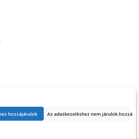
ngoltanárral is
TE mit kérdezel hétfőn?
ebarátkoztam
hez hozzájárulok
Az adatkezeléshez nem járulok hozzá