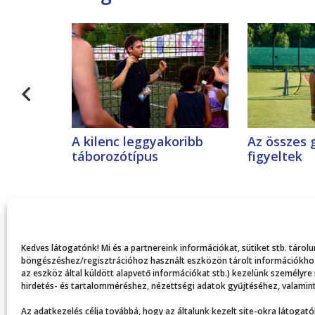
A kilenc leggyakoribb
Az összes 
táborozótípus
figyeltek
Kedves látogatónk! Mi és a partnereink információkat, sütiket stb. táro
böngészéshez/regisztrációhoz használt eszközön tárolt információkhoz,
az eszköz által küldött alapvető információkat stb.) kezelünk személyre
hirdetés- és tartalomméréshez, nézettségi adatok gyűjtéséhez, valamint
Az adatkezelés célja továbbá, hogy az általunk kezelt site-okra látogatók