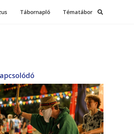
zus
Tábornapló
Tématábor
apcsolódó