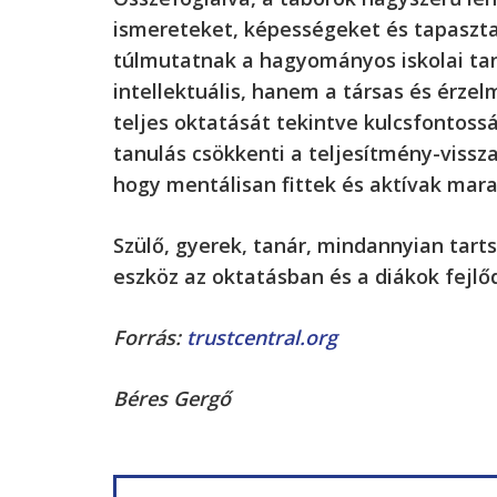
ismereteket, képességeket és tapaszt
túlmutatnak a hagyományos iskolai ta
intellektuális, hanem a társas és érzel
teljes oktatását tekintve kulcsfontossá
tanulás csökkenti a teljesítmény-vissz
hogy mentálisan fittek és aktívak marad
Szülő, gyerek, tanár, mindannyian tarts
eszköz az oktatásban és a diákok fejlő
Forrás:
trustcentral.org
Béres Gergő