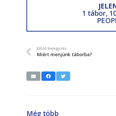
JELE
1 tábor, 1
PEOP
Előző bejegyzés
Miért menjünk táborba?
Még több