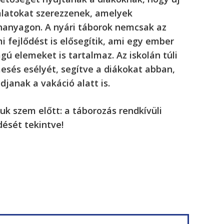
alatokat szerezzenek, amelyek
nanyagon. A nyári táborok nemcsak az
mi fejlődést is elősegítik, ami egy ember
gú elemeket is tartalmaz. Az iskolán túli
aesés esélyét, segítve a diákokat abban,
janak a vakáció alatt is.
uk szem előtt: a táborozás rendkívüli
dését tekintve!