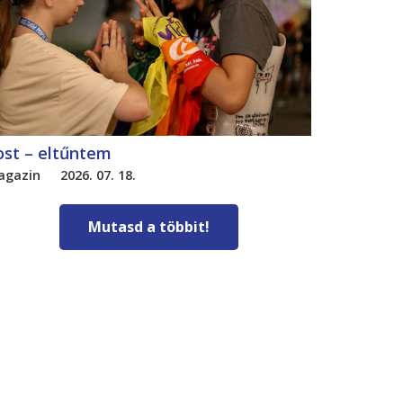
ost – eltűntem
agazin
2026. 07. 18.
Mutasd a többit!