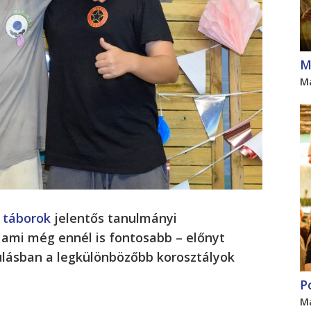
M
M
a
táborok
jelentős tanulmányi
ami még ennél is fontosabb – előnyt
nulásban a legkülönbözőbb korosztályok
P
M