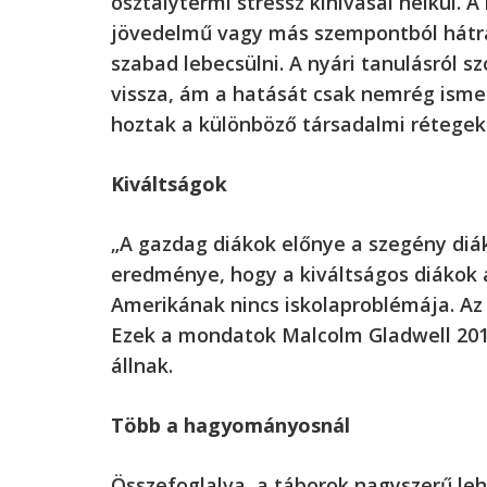
osztálytermi stressz kihívásai nélkül. 
jövedelmű vagy más szempontból hátrá
szabad lebecsülni. A nyári tanulásról s
vissza, ám a hatását csak nemrég isme
hoztak a különböző társadalmi rétegek
Kiváltságok
„A gazdag diákok előnye a szegény diá
eredménye, hogy a kiváltságos diákok 
Amerikának nincs iskolaproblémája. Az
Ezek a mondatok Malcolm Gladwell 20
állnak.
Több a hagyományosnál
Összefoglalva, a táborok nagyszerű le