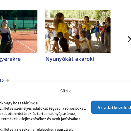
gyerekre
Nyunyókát akarok!
Az a
össz
Sütik
lunk vagy hozzáférünk a
Az adatkezelés
 illetve személyes adatokat (egyedi azonosítókat,
 szabott hirdetések és tartalmak nyújtásához,
 termékek kifejlesztéséhez és azok javításához.
, illetve az ezeken a felületeken regisztrált