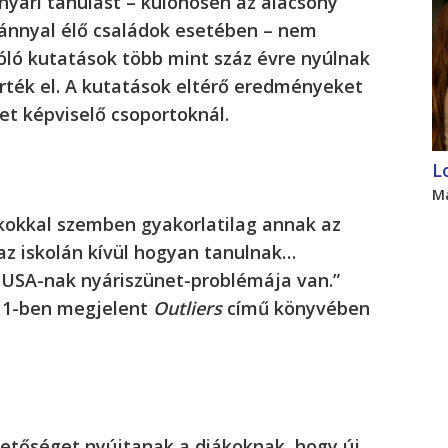
A nyári tanulást – különösen az alacsony
nnyal élő családok esetében – nem
zóló kutatások több mint száz évre nyúlnak
rték el. A kutatások eltérő eredményeket
et képviselő csoportoknál.
L
M
kokkal szemben gyakorlatilag annak az
az iskolán kívül hogyan tanulnak…
 USA-nak nyáriszünet-problémája van.”
11-ben megjelent
Outliers
című könyvében
hetőséget nyújtanak a diákoknak, hogy új