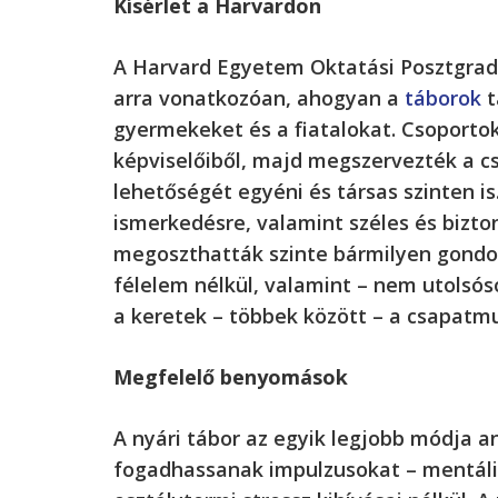
Kísérlet a Harvardon
A Harvard Egyetem Oktatási Posztgrad
arra vonatkozóan, ahogyan a
táborok
t
gyermekeket és a fiatalokat. Csoportok
képviselőiből, majd megszervezték a c
lehetőségét egyéni és társas szinten is
ismerkedésre, valamint széles és bizt
megoszthatták szinte bármilyen gondola
félelem nélkül, valamint – nem utolsós
a keretek – többek között – a csapatm
Megfelelő benyomások
A nyári tábor az egyik legjobb módja 
fogadhassanak impulzusokat – mentáli