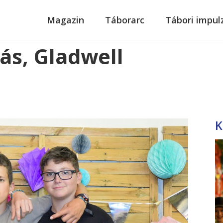
modal-check
Magazin
Táborarc
Tábori impul
ás, Gladwell
K