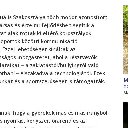
uális Szakosztálya több módot azonosított
ársas és érzelmi fejlődésben segítik a
at alakítottak ki eltérő korosztályok
soportok közötti kommunikáció
. Ezzel lehetőséget kínáltak az
onságos mozgásteret, ahol a résztvevők
taikat – a zaklatástól/bullyingtól való
orban! – elszakadva a technológiától. Ezek
M
unkát és a sportszerűséget is támogatták.
h
M
annak, hogy a gyerekek más és más irányból
s nyomás, kényszer, órarend és az