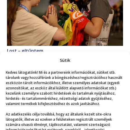
Lost – eltűntem
Magazin
2026. 07. 18.
Sütik
Kedves látogatónk! Mi és a partnereink információkat, sütiket stb.
Mutasd a többit!
tárolunk vagy hozzáférünk a böngészéshez/regisztrációhoz használt
eszközön tárolt információkhoz, illetve személyes adatokat (egyedi
azonosítókat, az eszköz által küldött alapvető információkat stb.)
kezelünk személyre szabott hirdetések és tartalmak nyújtásához,
hirdetés- és tartalomméréshez, nézettségi adatok gyűjtéséhez,
valamint termékek kifejlesztéséhez és azok javításához.
Az adatkezelés célja továbbá, hogy az általunk kezelt site-okra
Még több
látogatók, illetve az ezeken a felületeken regisztrált személyek
számára olvasói élményt, tájékoztatást, valamint szerteágazó
információszolgáltatást nyújtsunk, ezenkívül – jelentkezési