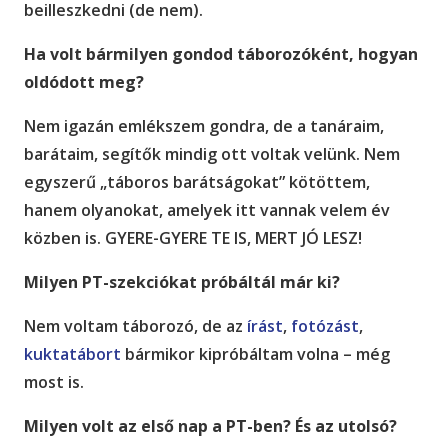
beilleszkedni (de nem).
Ha volt bármilyen gondod táborozóként, hogyan
oldódott meg?
Nem igazán emlékszem gondra, de a tanáraim,
barátaim, segítők mindig ott voltak velünk. Nem
egyszerű „táboros barátságokat” kötöttem,
hanem olyanokat, amelyek itt vannak velem év
közben is. GYERE-GYERE TE IS, MERT JÓ LESZ!
Milyen PT-szekciókat próbáltál már ki?
Nem voltam táborozó, de az
írást
,
fotózást
,
kuktatábort
bármikor kipróbáltam volna – még
most is.
Milyen volt az első nap a PT-ben? És az utolsó?