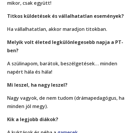
mikor, csak együtt!
Titkos küldetések és vállalhatatlan események?
Ha vállalhatatlan, akkor maradjon titokban.
Melyik volt életed legkülönlegesebb napja a PT-
ben?
A szülinapom, barátok, beszélgetések… minden
napért hála és hála!
Mi leszel, ha nagy leszel?
Nagy vagyok, de nem tudom (drámapedagógus, ha
minden jól megy).
Kik a legjobb diákok?
A kuktások és néha a
gamerek
.