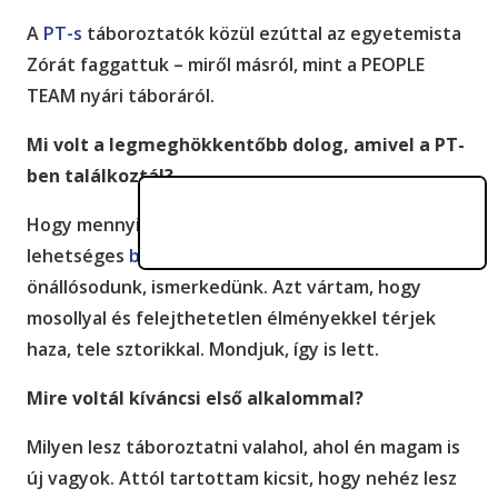
A
PT-s
táboroztatók közül ezúttal az egyetemista
Zórát faggattuk – miről másról, mint a PEOPLE
TEAM nyári táboráról.
Mi volt a legmeghökkentőbb dolog, amivel a PT-
ben találkoztál?
Hogy mennyi ember van, és milyen rövid idő alatt
lehetséges
barátságokat
kötni. Szocializálódunk,
önállósodunk, ismerkedünk. Azt vártam, hogy
mosollyal és felejthetetlen élményekkel térjek
haza, tele sztorikkal. Mondjuk, így is lett.
Mire voltál kíváncsi első alkalommal?
Milyen lesz táboroztatni valahol, ahol én magam is
új vagyok. Attól tartottam kicsit, hogy nehéz lesz