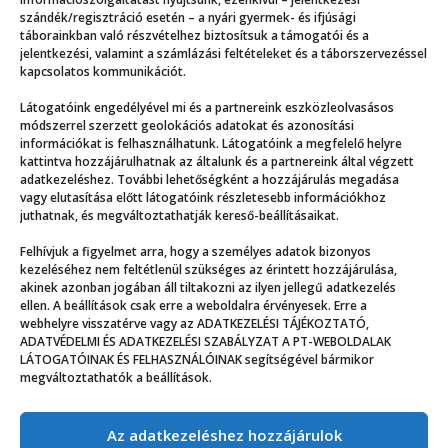
szándék/regisztráció esetén – a nyári gyermek- és ifjúsági
táborainkban való részvételhez biztosítsuk a támogatói és a
jelentkezési, valamint a számlázási feltételeket és a táborszervezéssel
kapcsolatos kommunikációt.
Látogatóink engedélyével mi és a partnereink eszközleolvasásos
módszerrel szerzett geolokációs adatokat és azonosítási
információkat is felhasználhatunk. Látogatóink a megfelelő helyre
kattintva hozzájárulhatnak az általunk és a partnereink által végzett
adatkezeléshez. További lehetőségként a hozzájárulás megadása
vagy elutasítása előtt látogatóink részletesebb információkhoz
juthatnak, és megváltoztathatják kereső-beállításaikat.
Felhívjuk a figyelmet arra, hogy a személyes adatok bizonyos
Mindig m
gjobb a hűs teremben videót vágni
kezeléséhez nem feltétlenül szükséges az érintett hozzájárulása,
akinek azonban jogában áll tiltakozni az ilyen jellegű adatkezelés
ellen. A beállítások csak erre a weboldalra érvényesek. Erre a
webhelyre visszatérve vagy az ADATKEZELÉSI TÁJÉKOZTATÓ,
ADATVÉDELMI ÉS ADATKEZELÉSI SZABÁLYZAT A PT-WEBOLDALAK
LÁTOGATÓINAK ÉS FELHASZNÁLÓINAK segítségével bármikor
megváltoztathatók a beállítások.
Az adatkezeléshez hozzájárulok