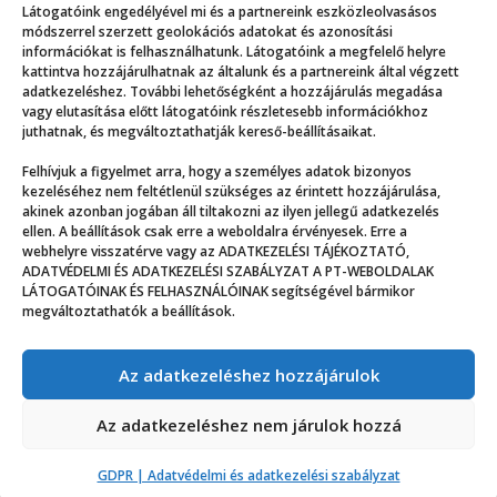
Látogatóink engedélyével mi és a partnereink eszközleolvasásos
módszerrel szerzett geolokációs adatokat és azonosítási
információkat is felhasználhatunk. Látogatóink a megfelelő helyre
kattintva hozzájárulhatnak az általunk és a partnereink által végzett
adatkezeléshez. További lehetőségként a hozzájárulás megadása
vagy elutasítása előtt látogatóink részletesebb információkhoz
juthatnak, és megváltoztathatják kereső-beállításaikat.
Úgyis mindent tudsz
Felhívjuk a figyelmet arra, hogy a személyes adatok bizonyos
kezeléséhez nem feltétlenül szükséges az érintett hozzájárulása,
akinek azonban jogában áll tiltakozni az ilyen jellegű adatkezelés
ellen. A beállítások csak erre a weboldalra érvényesek. Erre a
webhelyre visszatérve vagy az ADATKEZELÉSI TÁJÉKOZTATÓ,
ADATVÉDELMI ÉS ADATKEZELÉSI SZABÁLYZAT A PT-WEBOLDALAK
LÁTOGATÓINAK ÉS FELHASZNÁLÓINAK segítségével bármikor
megváltoztathatók a beállítások.
Az adatkezeléshez hozzájárulok
© ppz.hu
Az adatkezeléshez nem járulok hozzá
GDPR | Adatvédelmi és adatkezelési szabályzat
GDPR | Adatvédelmi és adatkezelési szabályzat