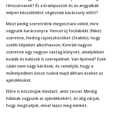
rénszarvasok? És a krampuszok és az angyalkák
milyen készülődést végeznek karácsony előtt?
Most pedig szeretnénk megosztani veled, mire
vágyunk karácsonyra. Vencel új focilabdát (Nike)
szeretne, Hedvig rajzeszközöket (Stabilo), hogy
szebb képeket alkothasson; Konrád nagyon
szeretne egy nagyon vastag könyvet, amelyikben
koalák és kalózok is szerepelnek. Van ilyened? Ezek
talán nem nagy kérések, és reméljük, hogy a
műhelyedben össze tudod majd állítani ezeket az
ajándékokat.
Előre is köszönjük mindazt, amit teszel. Mindig
hálásak vagyunk az ajándékokért, és alig várjuk,
hogy megtudjuk, mivel lepsz meg minket.