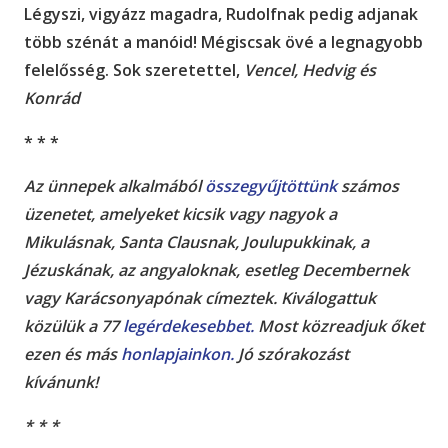
Légyszi, vigyázz magadra, Rudolfnak pedig adjanak
több szénát a manóid! Mégiscsak övé a legnagyobb
felelősség. Sok szeretettel,
Vencel, Hedvig és
Konrád
* * *
Az ünnepek alkalmából
összegyűjtöttünk
számos
üzenetet, amelyeket kicsik vagy nagyok a
Mikulásnak, Santa Clausnak, Joulupukkinak, a
Jézuskának, az angyaloknak, esetleg Decembernek
vagy Karácsonyapónak címeztek. Kiválogattuk
közülük a 77
legérdekesebbet.
Most közreadjuk őket
ezen és más
honlapjainkon.
Jó szórakozást
kívánunk!
* * *