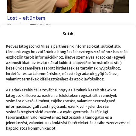
Lost – eltűntem
Magazin
2026. 07. 18.
Sütik
Mutasd a többit!
Kedves látogatónk! Mi és a partnereink információkat, sütiket stb.
tárolunk vagy hozzáférünk a böngészéshez/regisztrációhoz használt
eszközön tárolt információkhoz, illetve személyes adatokat (egyedi
azonosítókat, az eszköz által küldött alapvető információkat stb.)
kezelünk személyre szabott hirdetések és tartalmak nyújtásához,
hirdetés- és tartalomméréshez, nézettségi adatok gyűjtéséhez,
valamint termékek kifejlesztéséhez és azok javításához.
Még több
Az adatkezelés célja továbbá, hogy az általunk kezelt site-okra
látogatók, illetve az ezeken a felületeken regisztrált személyek
számára olvasói élményt, tájékoztatást, valamint szerteágazó
információszolgáltatást nyújtsunk, ezenkívül – jelentkezési
szándék/regisztráció esetén – a nyári gyermek- és ifjúsági
táborainkban való részvételhez biztosítsuk a támogatói és a
jelentkezési, valamint a számlázási feltételeket és a táborszervezéssel
kapcsolatos kommunikációt.