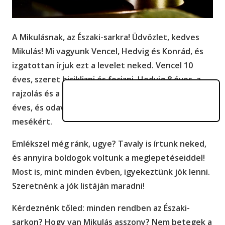
A Mikulásnak, az Északi-sarkra! Üdvözlet, kedves
Mikulás! Mi vagyunk Vencel, Hedvig és Konrád, és
izgatottan írjuk ezt a levelet neked. Vencel 10
éves, szeret biciklizni és focizni, Hedvig 8 éves, a
rajzolás és a tánc a kedvencei, Konrád pedig 6
éves, és odavan az állatokért meg a kalandos
mesékért.
Emlékszel még ránk, ugye? Tavaly is írtunk neked,
és annyira boldogok voltunk a meglepetéseiddel!
Most is, mint minden évben, igyekeztünk jók lenni.
Szeretnénk a jók listáján maradni!
Kérdeznénk tőled: minden rendben az Északi-
sarkon? Hogy van Mikulás asszony? Nem betegek a