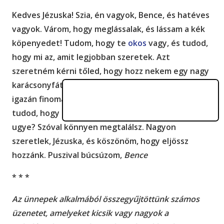
Kedves Jézuska! Szia, én vagyok, Bence, és hatéves
vagyok. Várom, hogy meglássalak, és lássam a kék
köpenyedet! Tudom, hogy te
okos
vagy, és tudod,
hogy mi az, amit legjobban szeretek. Azt
szeretném kérni tőled, hogy hozz nekem egy nagy
karácsonyfát tele AZZAL a
finomsággal
. Valami
igazán finomat szeretnék, amit imádok! Azt is
tudod, hogy melyik a mi lakásunk a hetediken,
ugye? Szóval könnyen megtalálsz. Nagyon
szeretlek, Jézuska, és köszönöm, hogy eljössz
hozzánk. Puszival búcsúzom,
Bence
* * *
Az ünnepek alkalmából összegyűjtöttünk számos
üzenetet, amelyeket kicsik vagy nagyok a