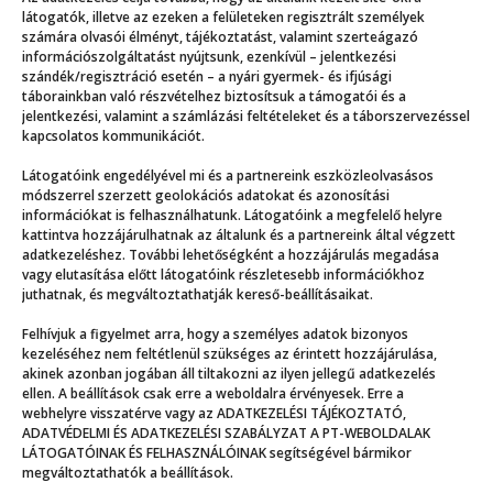
Még több
látogatók, illetve az ezeken a felületeken regisztrált személyek
számára olvasói élményt, tájékoztatást, valamint szerteágazó
információszolgáltatást nyújtsunk, ezenkívül – jelentkezési
szándék/regisztráció esetén – a nyári gyermek- és ifjúsági
táborainkban való részvételhez biztosítsuk a támogatói és a
jelentkezési, valamint a számlázási feltételeket és a táborszervezéssel
kapcsolatos kommunikációt.
Látogatóink engedélyével mi és a partnereink eszközleolvasásos
módszerrel szerzett geolokációs adatokat és azonosítási
információkat is felhasználhatunk. Látogatóink a megfelelő helyre
kattintva hozzájárulhatnak az általunk és a partnereink által végzett
adatkezeléshez. További lehetőségként a hozzájárulás megadása
vagy elutasítása előtt látogatóink részletesebb információkhoz
juthatnak, és megváltoztathatják kereső-beállításaikat.
Felhívjuk a figyelmet arra, hogy a személyes adatok bizonyos
„Szabadság, egyenlőség, testvériség!”
kezeléséhez nem feltétlenül szükséges az érintett hozzájárulása,
akinek azonban jogában áll tiltakozni az ilyen jellegű adatkezelés
ellen. A beállítások csak erre a weboldalra érvényesek. Erre a
webhelyre visszatérve vagy az ADATKEZELÉSI TÁJÉKOZTATÓ,
ADATVÉDELMI ÉS ADATKEZELÉSI SZABÁLYZAT A PT-WEBOLDALAK
LÁTOGATÓINAK ÉS FELHASZNÁLÓINAK segítségével bármikor
megváltoztathatók a beállítások.