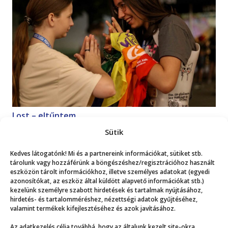
Lost – eltűntem
Magazin
2026. 07. 18.
Sütik
Kedves látogatónk! Mi és a partnereink információkat, sütiket stb.
Mutasd a többit!
tárolunk vagy hozzáférünk a böngészéshez/regisztrációhoz használt
eszközön tárolt információkhoz, illetve személyes adatokat (egyedi
azonosítókat, az eszköz által küldött alapvető információkat stb.)
kezelünk személyre szabott hirdetések és tartalmak nyújtásához,
hirdetés- és tartalomméréshez, nézettségi adatok gyűjtéséhez,
valamint termékek kifejlesztéséhez és azok javításához.
Az adatkezelés célja továbbá, hogy az általunk kezelt site-okra