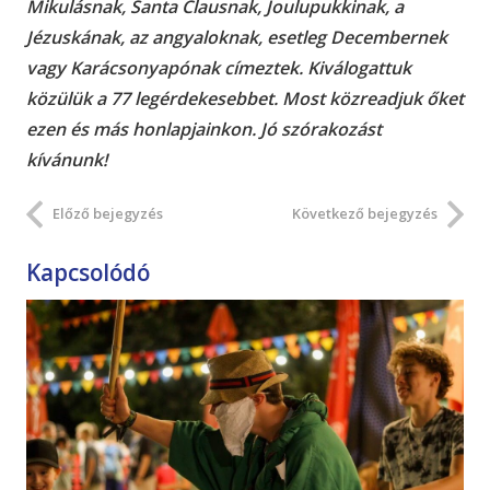
Mikulásnak, Santa Clausnak, Joulupukkinak, a
Jézuskának, az angyaloknak, esetleg Decembernek
vagy Karácsonyapónak címeztek. Kiválogattuk
közülük a 77 legérdekesebbet. Most közreadjuk őket
ezen és más honlapjainkon. Jó szórakozást
kívánunk!
Előző bejegyzés
Következő bejegyzés
Kapcsolódó