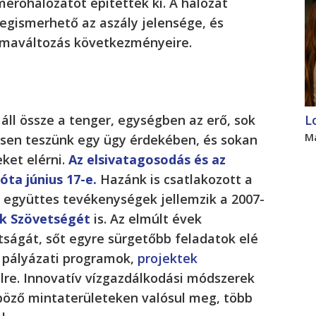
mérőhálózatot építettek ki. A hálózat
gismerhető az aszály jelensége, és
límaváltozás következményeire.
áll össze a tenger, egységben az erő, sok
L
M
ösen teszünk egy ügy érdekében, és sokan
ket elérni.
Az elsivatagosodás és az
óta június 17-e.
Hazánk is csatlakozott a
 együttes tevékenységek jellemzik a 2007-
ek Szövetségét
is. Az elmúlt évek
tságát, sőt egyre sürgetőbb feladatok elé
tő pályázati programok,
projektek
lre. Innovatív vízgazdálkodási módszerek
nböző mintaterületeken valósul meg, több