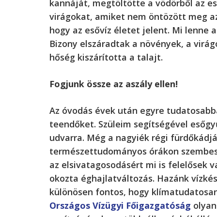
kannáját, megtöltötte a vödörből az es
virágokat, amiket nem öntözött meg az
hogy az esővíz életet jelent. Mi lenne
Bizony elszáradtak a növények, a virág
hőség kiszárította a talajt.
Fogjunk össze az aszály ellen!
Az óvodás évek után egyre tudatosabba
teendőket. Szüleim segítségével esőgyű
udvarra. Még a nagyiék régi fürdőkádját
természettudományos órákon szembesül
az elsivatagosodásért mi is felelősek 
okozta éghajlatváltozás. Hazánk vízkés
különösen fontos, hogy klímatudatosan 
Országos Vízügyi Főigazgatóság
olyan 