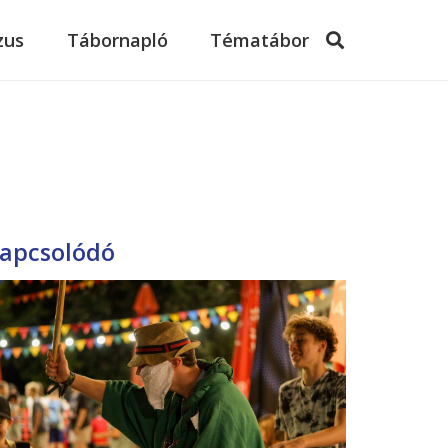
zus
Tábornapló
Tématábor
apcsolódó