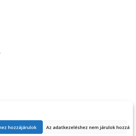
y Time –
Mit tesz a felnőttek
gközlekedés
agyával a Tinder?
hez hozzájárulok
Az adatkezeléshez nem járulok hozzá