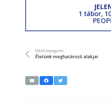
JELE
1 tábor, 1
PEOP
Előző bejegyzés
Életünk meghatározó alakjai