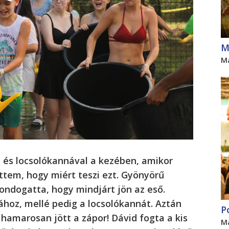
M
M
l és locsolókannával a kezében, amikor
tem, hogy miért teszi ezt. Gyönyörű
ondogatta, hogy mindjárt jön az eső.
ához, mellé pedig a locsolókannát. Aztán
P
hamarosan jött a zápor! Dávid fogta a kis
M