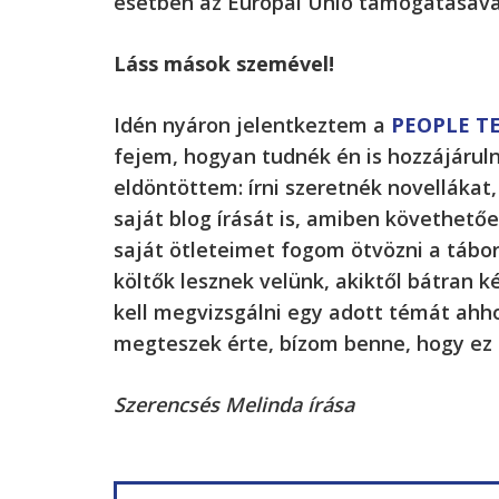
esetben az Európai Unió támogatásáva
Láss mások szemével!
Idén nyáron jelentkeztem a
PEOPLE TE
fejem, hogyan tudnék én is hozzájárul
eldöntöttem: írni szeretnék novelláka
saját blog írását is, amiben követhető
saját ötleteimet fogom ötvözni a tábor
költők lesznek velünk, akiktől bátran
kell megvizsgálni egy adott témát ahho
megteszek érte, bízom benne, hogy ez 
Szerencsés Melinda írása