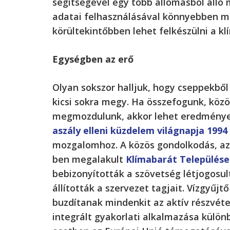
segítségével egy több állomásból álló 
adatai felhasználásával könnyebben me
körültekintőbben lehet felkészülni a k
Egységben az erő
Olyan sokszor halljuk, hogy cseppekből 
kicsi sokra megy. Ha összefogunk, köz
megmozdulunk, akkor lehet eredménye
aszály elleni küzdelem világnapja 1994 
mozgalomhoz. A közös gondolkodás, az
ben megalakult
Klímabarát Település
bebizonyították a szövetség létjogosul
állították a szervezet tagjait. Vízgyűj
buzdítanak mindenkit az aktív részvéte
integrált gyakorlati alkalmazása külö