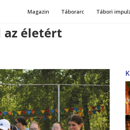
modal-check
Magazin
Táborarc
Tábori impul
az életért
K