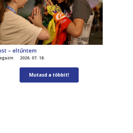
ost – eltűntem
agazin
2026. 07. 18.
Mutasd a többit!