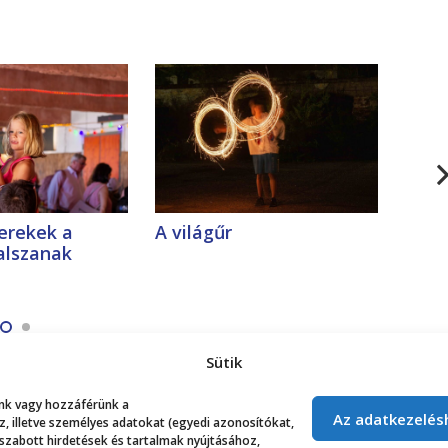
erekek a
A világűr
Stor
 alszanak
töme
Sütik
lunk vagy hozzáférünk a
Az adatkezelés
 illetve személyes adatokat (egyedi azonosítókat,
 szabott hirdetések és tartalmak nyújtásához,