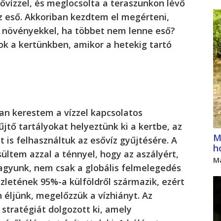
ővízzel, és meglocsolta a teraszunkon lévő
 eső. Akkoriban kezdtem el megérteni,
 a növényekkel, ha többet nem lenne eső?
ok a kertünkben, amikor a hetekig tartó
n kerestem a vízzel kapcsolatos
jtő tartályokat helyeztünk ki a kertbe, az
M
 is felhasználtuk az esővíz gyűjtésére. A
h
tem azzal a ténnyel, hogy az aszályért,
M
vagyunk, nem csak a globális felmelegedés
zletének 95%-a külföldről származik, ezért
éljünk, megelőzzük a vízhiányt. Az
stratégiát dolgozott ki, amely