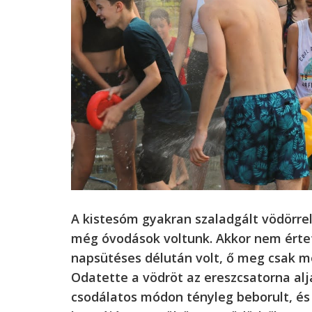
A kistesóm gyakran szaladgált vödörre
még óvodások voltunk. Akkor nem értet
napsütéses délután volt, ő meg csak m
Odatette a vödröt az ereszcsatorna alj
csodálatos módon tényleg beborult, és 