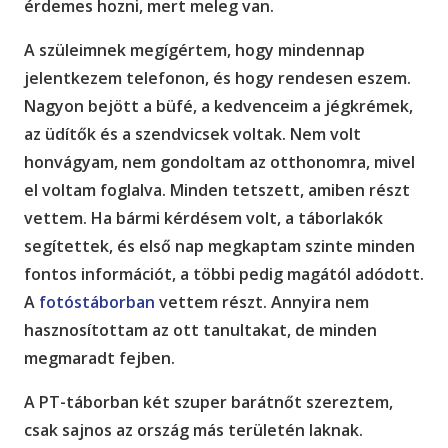
érdemes hozni, mert meleg van.
A szüleimnek megígértem, hogy mindennap
jelentkezem telefonon, és hogy rendesen eszem.
Nagyon bejött a büfé, a kedvenceim a jégkrémek,
az üdítők és a szendvicsek voltak. Nem volt
honvágyam, nem gondoltam az otthonomra, mivel
el voltam foglalva. Minden tetszett, amiben részt
vettem. Ha bármi kérdésem volt, a táborlakók
segítettek, és első nap megkaptam szinte minden
fontos információt, a többi pedig magától adódott.
A
fotóstáborban
vettem részt. Annyira nem
hasznosítottam az ott tanultakat, de minden
megmaradt fejben.
A PT-táborban két szuper barátnőt szereztem,
csak sajnos az ország más területén laknak.