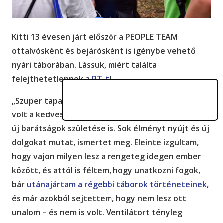
Kitti 13 évesen járt először a PEOPLE TEAM
ottalvósként és bejárósként is igénybe vehető
nyári táborában. Lássuk, miért találta
felejthetetlennek a
PT-t
!
„Szuper tapasztalatok értek a PT táborában, ilyen
volt a kedves fogadtatás, a lazaság, a jókedv és az
új barátságok születése is. Sok élményt nyújt és új
dolgokat mutat, ismertet meg. Eleinte izgultam,
hogy vajon milyen lesz a rengeteg idegen ember
között, és attól is féltem, hogy unatkozni fogok,
bár
utánajártam a régebbi táborok történeteinek
,
és már azokból sejtettem, hogy nem lesz ott
unalom – és nem is volt. Ventilátort tényleg