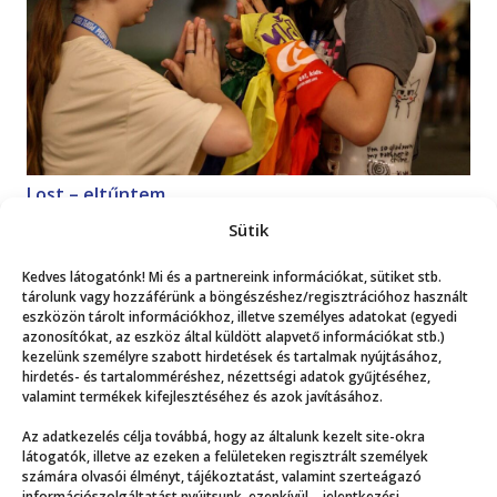
Lost – eltűntem
Magazin
2026. 07. 18.
Sütik
Kedves látogatónk! Mi és a partnereink információkat, sütiket stb.
Mutasd a többit!
tárolunk vagy hozzáférünk a böngészéshez/regisztrációhoz használt
eszközön tárolt információkhoz, illetve személyes adatokat (egyedi
azonosítókat, az eszköz által küldött alapvető információkat stb.)
kezelünk személyre szabott hirdetések és tartalmak nyújtásához,
hirdetés- és tartalomméréshez, nézettségi adatok gyűjtéséhez,
valamint termékek kifejlesztéséhez és azok javításához.
Az adatkezelés célja továbbá, hogy az általunk kezelt site-okra
Még több
látogatók, illetve az ezeken a felületeken regisztrált személyek
számára olvasói élményt, tájékoztatást, valamint szerteágazó
információszolgáltatást nyújtsunk, ezenkívül – jelentkezési