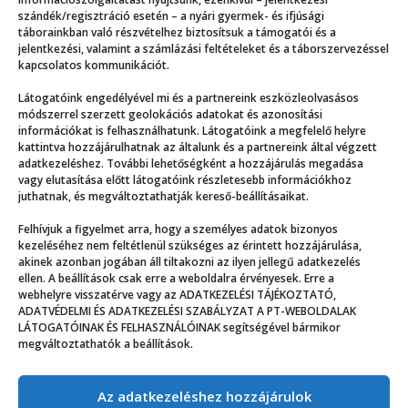
szándék/regisztráció esetén – a nyári gyermek- és ifjúsági
táborainkban való részvételhez biztosítsuk a támogatói és a
jelentkezési, valamint a számlázási feltételeket és a táborszervezéssel
kapcsolatos kommunikációt.
Látogatóink engedélyével mi és a partnereink eszközleolvasásos
módszerrel szerzett geolokációs adatokat és azonosítási
információkat is felhasználhatunk. Látogatóink a megfelelő helyre
kattintva hozzájárulhatnak az általunk és a partnereink által végzett
adatkezeléshez. További lehetőségként a hozzájárulás megadása
vagy elutasítása előtt látogatóink részletesebb információkhoz
juthatnak, és megváltoztathatják kereső-beállításaikat.
Felhívjuk a figyelmet arra, hogy a személyes adatok bizonyos
Mostantól táborozás, ha nyár
kezeléséhez nem feltétlenül szükséges az érintett hozzájárulása,
akinek azonban jogában áll tiltakozni az ilyen jellegű adatkezelés
ellen. A beállítások csak erre a weboldalra érvényesek. Erre a
webhelyre visszatérve vagy az ADATKEZELÉSI TÁJÉKOZTATÓ,
ADATVÉDELMI ÉS ADATKEZELÉSI SZABÁLYZAT A PT-WEBOLDALAK
LÁTOGATÓINAK ÉS FELHASZNÁLÓINAK segítségével bármikor
megváltoztathatók a beállítások.
Az adatkezeléshez hozzájárulok