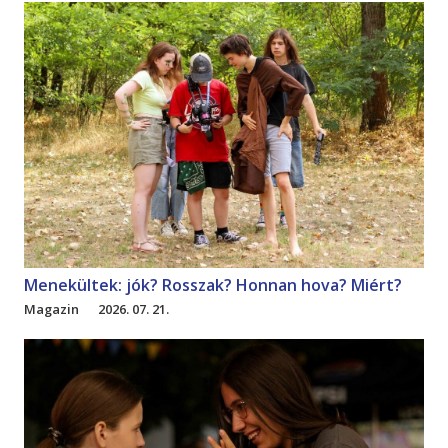
Menekültek: jók? Rosszak? Honnan hova? Miért?
Magazin
2026. 07. 21.