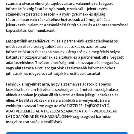
számára olvasói élményt, tájékoztatást, valamint szerteágazó
információszolgáltatást nyújtsunk, ezenkívül – jelentkezési
szándék/regisztráció esetén – a nyári gyermek- és ifjúsági
táborainkban való részvételhez biztosítsuk a támogatói és a
jelentkezési, valamint a számlázási feltételeket és a táborszervezéssel
kapcsolatos kommunikációt.
Látogatóink engedélyével mi és a partnereink eszközleolvasásos
módszerrel szerzett geolokációs adatokat és azonosítási
információkat is felhasználhatunk. Látogatóink a megfelelő helyre
kattintva hozzájárulhatnak az általunk és a partnereink által végzett
adatkezeléshez. További lehetőségként a hozzájárulás megadása
vagy elutasítása előtt látogatóink részletesebb információkhoz
juthatnak, és megváltoztathatják kereső-beállításaikat.
Felhívjuk a figyelmet arra, hogy a személyes adatok bizonyos
Olaszországból Kecskemétre
kezeléséhez nem feltétlenül szükséges az érintett hozzájárulása,
akinek azonban jogában áll tiltakozni az ilyen jellegű adatkezelés
ellen. A beállítások csak erre a weboldalra érvényesek. Erre a
webhelyre visszatérve vagy az ADATKEZELÉSI TÁJÉKOZTATÓ,
ADATVÉDELMI ÉS ADATKEZELÉSI SZABÁLYZAT A PT-WEBOLDALAK
LÁTOGATÓINAK ÉS FELHASZNÁLÓINAK segítségével bármikor
megváltoztathatók a beállítások.