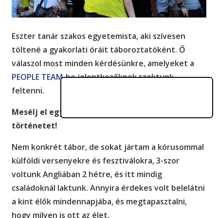
Eszter tanár szakos egyetemista, aki szívesen
töltené a gyakorlati óráit táboroztatóként. Ő
válaszol most minden kérdésünkre, amelyeket a
PEOPLE TEAM-be
jelentkezőknek szoktunk
feltenni.
Mesélj el egy számodra különleges tábori
történetet!
Nem konkrét tábor, de sokat jártam a kórusommal
külföldi versenyekre és fesztiválokra, 3-szor
voltunk Angliában 2 hétre, és itt mindig
családoknál laktunk. Annyira érdekes volt belelátni
a kint élők mindennapjába, és megtapasztalni,
hogy milyen is ott az élet.