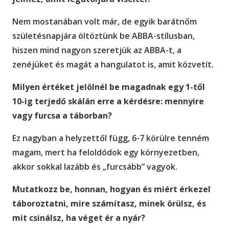
Nem mostanában volt már, de egyik barátnőm
születésnapjára öltöztünk be ABBA-stílusban,
hiszen mind nagyon szeretjük az ABBA-t, a
zenéjüket és magát a hangulatot is, amit közvetít.
Milyen értéket jelölnél be magadnak egy 1-től
10-ig terjedő skálán erre a kérdésre: mennyire
vagy furcsa a táborban?
Ez nagyban a helyzettől függ, 6-7 körülre tenném
magam, mert ha feloldódok egy környezetben,
akkor sokkal lazább és „furcsább” vagyok.
Mutatkozz be, honnan, hogyan és miért érkezel
táboroztatni, mire számítasz, minek örülsz, és
mit csinálsz, ha véget ér a nyár?