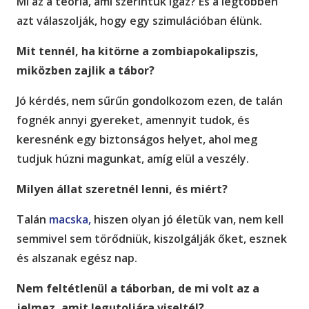
Mi az a teória, ami szerintük igaz? És a legtöbben
azt válaszolják, hogy egy szimulációban élünk.
Mit tennél, ha kitörne a zombiapokalipszis,
miközben zajlik a tábor?
Jó kérdés, nem sűrűn gondolkozom ezen, de talán
fognék annyi gyereket, amennyit tudok, és
keresnénk egy biztonságos helyet, ahol meg
tudjuk húzni magunkat, amíg elül a veszély.
Milyen állat szeretnél lenni, és miért?
Talán
macska,
hiszen olyan jó életük van, nem kell
semmivel sem törődniük, kiszolgálják őket, esznek
és alszanak egész nap.
Nem feltétlenül a táborban, de mi volt az a
jelmez, amit legutoljára viseltél?