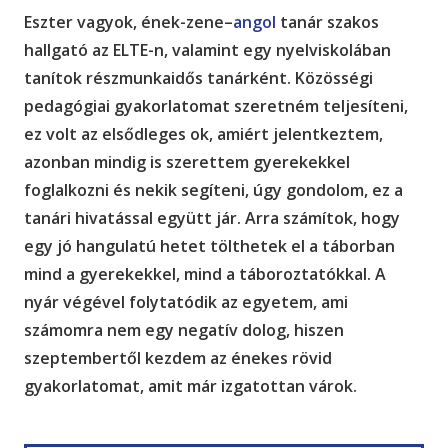
Eszter vagyok, ének-zene–
angol
tanár szakos
hallgató az ELTE-n, valamint egy nyelviskolában
tanítok részmunkaidős tanárként. Közösségi
pedagógiai gyakorlatomat szeretném teljesíteni,
ez volt az elsődleges ok, amiért jelentkeztem,
azonban mindig is szerettem gyerekekkel
foglalkozni és nekik segíteni, úgy gondolom, ez a
tanári hivatással együtt jár. Arra számítok, hogy
egy jó hangulatú hetet tölthetek el a táborban
mind a gyerekekkel, mind a táboroztatókkal. A
nyár végével folytatódik az egyetem, ami
számomra nem egy negatív dolog, hiszen
szeptembertől kezdem az énekes rövid
gyakorlatomat, amit már izgatottan várok.