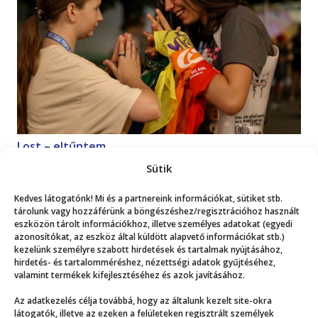
Lost – eltűntem
Magazin
2026. 07. 18.
Sütik
Kedves látogatónk! Mi és a partnereink információkat, sütiket stb.
Mutasd a többit!
tárolunk vagy hozzáférünk a böngészéshez/regisztrációhoz használt
eszközön tárolt információkhoz, illetve személyes adatokat (egyedi
azonosítókat, az eszköz által küldött alapvető információkat stb.)
kezelünk személyre szabott hirdetések és tartalmak nyújtásához,
hirdetés- és tartalomméréshez, nézettségi adatok gyűjtéséhez,
valamint termékek kifejlesztéséhez és azok javításához.
Az adatkezelés célja továbbá, hogy az általunk kezelt site-okra
Még több
látogatók, illetve az ezeken a felületeken regisztrált személyek