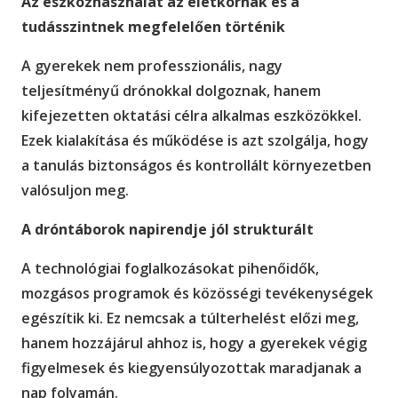
Az eszközhasználat az életkornak és a
tudásszintnek megfelelően történik
A gyerekek nem professzionális, nagy
teljesítményű drónokkal dolgoznak, hanem
kifejezetten oktatási célra alkalmas eszközökkel.
Ezek kialakítása és működése is azt szolgálja, hogy
a tanulás biztonságos és kontrollált környezetben
valósuljon meg.
A dróntáborok napirendje jól strukturált
A technológiai foglalkozásokat pihenőidők,
mozgásos programok és közösségi tevékenységek
egészítik ki. Ez nemcsak a túlterhelést előzi meg,
hanem hozzájárul ahhoz is, hogy a gyerekek végig
figyelmesek és kiegyensúlyozottak maradjanak a
nap folyamán.