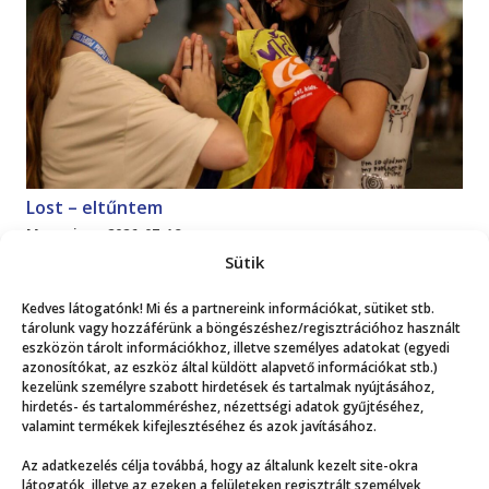
Lost – eltűntem
Magazin
2026. 07. 18.
Sütik
Mutasd a többit!
Kedves látogatónk! Mi és a partnereink információkat, sütiket stb.
tárolunk vagy hozzáférünk a böngészéshez/regisztrációhoz használt
eszközön tárolt információkhoz, illetve személyes adatokat (egyedi
azonosítókat, az eszköz által küldött alapvető információkat stb.)
kezelünk személyre szabott hirdetések és tartalmak nyújtásához,
hirdetés- és tartalomméréshez, nézettségi adatok gyűjtéséhez,
valamint termékek kifejlesztéséhez és azok javításához.
Még több
Az adatkezelés célja továbbá, hogy az általunk kezelt site-okra
látogatók, illetve az ezeken a felületeken regisztrált személyek