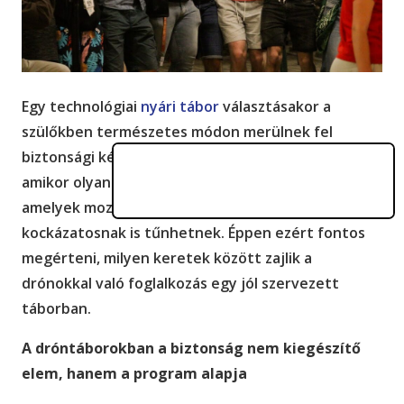
Egy technológiai
nyári tábor
választásakor a
szülőkben természetes módon merülnek fel
biztonsági kérdések. Különösen igaz ez akkor,
amikor olyan eszközökről van szó, mint a drónok,
amelyek mozgásban vannak, és elsőre akár
kockázatosnak is tűnhetnek. Éppen ezért fontos
megérteni, milyen keretek között zajlik a
drónokkal való foglalkozás egy jól szervezett
táborban.
A dróntáborokban a biztonság nem kiegészítő
elem, hanem a program alapja