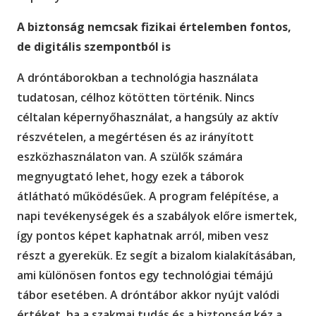
A biztonság nemcsak fizikai értelemben fontos,
de digitális szempontból is
A dróntáborokban a technológia használata
tudatosan, célhoz kötötten történik. Nincs
céltalan képernyőhasználat, a hangsúly az aktív
részvételen, a megértésen és az irányított
eszközhasználaton van. A szülők számára
megnyugtató lehet, hogy ezek a táborok
átlátható működésűek. A program felépítése, a
napi tevékenységek és a szabályok előre ismertek,
így pontos képet kaphatnak arról, miben vesz
részt a gyerekük. Ez segít a bizalom kialakításában,
ami különösen fontos egy technológiai témájú
tábor esetében. A dróntábor akkor nyújt valódi
értéket, ha a szakmai tudás és a biztonság kéz a