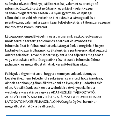
számára olvasói élményt, tájékoztatást, valamint szerteágazó
információszolgáltatást nyújtsunk, ezenkívül – jelentkezési
szándék/regisztráció esetén – a nyári gyermek- és ifjúsági
táborainkban való részvételhez biztosítsuk a támogatói és a
jelentkezési, valamint a számlázási feltételeket és a táborszervezéssel
kapcsolatos kommunikációt.
Látogatóink engedélyével mi és a partnereink eszközleolvasásos
módszerrel szerzett geolokációs adatokat és azonosítási
információkat is felhasználhatunk. Látogatóink a megfelelő helyre
kattintva hozzájárulhatnak az általunk és a partnereink által végzett
adatkezeléshez. További lehetőségként a hozzájárulás megadása
vagy elutasítása előtt látogatóink részletesebb információkhoz
juthatnak, és megváltoztathatják kereső-beállításaikat.
Csillagásztábor: fedezd fel a végtelent!
Felhívjuk a figyelmet arra, hogy a személyes adatok bizonyos
kezeléséhez nem feltétlenül szükséges az érintett hozzájárulása,
akinek azonban jogában áll tiltakozni az ilyen jellegű adatkezelés
ellen. A beállítások csak erre a weboldalra érvényesek. Erre a
webhelyre visszatérve vagy az ADATKEZELÉSI TÁJÉKOZTATÓ,
ADATVÉDELMI ÉS ADATKEZELÉSI SZABÁLYZAT A PT-WEBOLDALAK
LÁTOGATÓINAK ÉS FELHASZNÁLÓINAK segítségével bármikor
megváltoztathatók a beállítások.