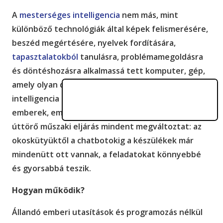
A
mesterséges intelligencia
nem más, mint
különböző technológiák által képek felismerésére,
beszéd megértésére, nyelvek fordítására,
tapasztalatokból
tanulásra, problémamegoldásra
és döntéshozásra alkalmassá tett komputer, gép,
amely olyan dolgokat tesz, melyekhez emberi
intelligencia szükséges: úgy gondolkodik, mint az
emberek, emberek cselekedeteit utánozza. Ez az
úttörő műszaki eljárás mindent megváltoztat: az
okoskütyüktől a chatbotokig a készülékek már
mindenütt ott vannak, a feladatokat könnyebbé
és gyorsabbá teszik.
Hogyan működik?
Állandó emberi utasítások és programozás nélkül