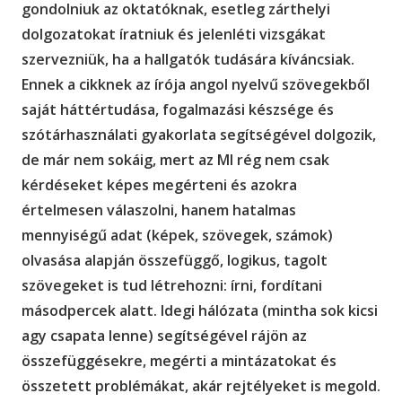
gondolniuk az oktatóknak, esetleg zárthelyi
dolgozatokat íratniuk és jelenléti vizsgákat
szervezniük, ha a hallgatók tudására kíváncsiak.
Ennek a cikknek az írója angol nyelvű szövegekből
saját háttértudása, fogalmazási készsége és
szótárhasználati gyakorlata segítségével dolgozik,
de már nem sokáig, mert az MI rég nem csak
kérdéseket képes megérteni és azokra
értelmesen válaszolni, hanem hatalmas
mennyiségű adat (képek, szövegek, számok)
olvasása alapján összefüggő, logikus, tagolt
szövegeket is tud létrehozni: írni, fordítani
másodpercek alatt. Idegi hálózata (mintha sok kicsi
agy csapata lenne) segítségével rájön az
összefüggésekre, megérti a mintázatokat és
összetett problémákat, akár rejtélyeket is megold.