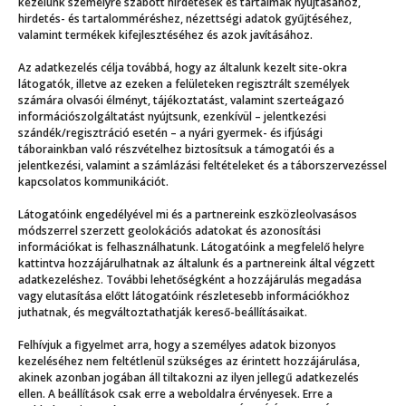
kezelünk személyre szabott hirdetések és tartalmak nyújtásához,
hirdetés- és tartalomméréshez, nézettségi adatok gyűjtéséhez,
valamint termékek kifejlesztéséhez és azok javításához.
Még több
Az adatkezelés célja továbbá, hogy az általunk kezelt site-okra
látogatók, illetve az ezeken a felületeken regisztrált személyek
számára olvasói élményt, tájékoztatást, valamint szerteágazó
információszolgáltatást nyújtsunk, ezenkívül – jelentkezési
szándék/regisztráció esetén – a nyári gyermek- és ifjúsági
táborainkban való részvételhez biztosítsuk a támogatói és a
jelentkezési, valamint a számlázási feltételeket és a táborszervezéssel
kapcsolatos kommunikációt.
Látogatóink engedélyével mi és a partnereink eszközleolvasásos
módszerrel szerzett geolokációs adatokat és azonosítási
információkat is felhasználhatunk. Látogatóink a megfelelő helyre
kattintva hozzájárulhatnak az általunk és a partnereink által végzett
adatkezeléshez. További lehetőségként a hozzájárulás megadása
vagy elutasítása előtt látogatóink részletesebb információkhoz
juthatnak, és megváltoztathatják kereső-beállításaikat.
Mi teszi a jó zenét?
Felhívjuk a figyelmet arra, hogy a személyes adatok bizonyos
kezeléséhez nem feltétlenül szükséges az érintett hozzájárulása,
akinek azonban jogában áll tiltakozni az ilyen jellegű adatkezelés
ellen. A beállítások csak erre a weboldalra érvényesek. Erre a