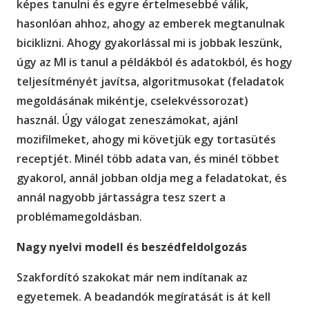
képes tanulni és egyre értelmesebbé válik,
hasonlóan ahhoz, ahogy az emberek megtanulnak
biciklizni. Ahogy gyakorlással mi is jobbak leszünk,
úgy az MI is tanul a példákból és adatokból, és hogy
teljesítményét javítsa, algoritmusokat (feladatok
megoldásának mikéntje, cselekvéssorozat)
használ. Úgy válogat zeneszámokat, ajánl
mozifilmeket, ahogy mi követjük egy tortasütés
receptjét. Minél több adata van, és minél többet
gyakorol, annál jobban oldja meg a feladatokat, és
annál nagyobb jártasságra tesz szert a
problémamegoldásban.
Nagy nyelvi modell és beszédfeldolgozás
Szakfordító szakokat már nem indítanak az
egyetemek. A beadandók megíratását is át kell