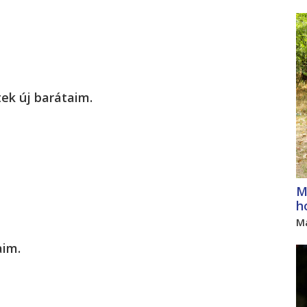
ek új barátaim.
M
h
M
aim.