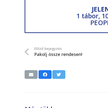
JELE
1 tábor, 1
PEOP
Előző bejegyzés
Pakolj össze rendesen!