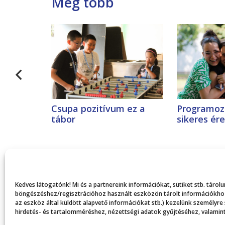
Még több
Csupa pozitívum ez a
Programoz
tábor
sikeres ér
Kedves látogatónk! Mi és a partnereink információkat, sütiket stb. táro
böngészéshez/regisztrációhoz használt eszközön tárolt információkhoz,
az eszköz által küldött alapvető információkat stb.) kezelünk személyre
hirdetés- és tartalomméréshez, nézettségi adatok gyűjtéséhez, valamint