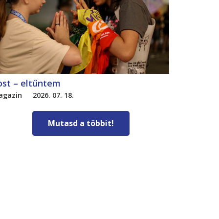
ost – eltűntem
agazin
2026. 07. 18.
Mutasd a többit!