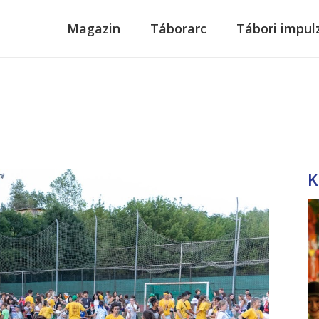
modal-check
Magazin
Táborarc
Tábori impul
K