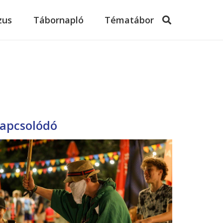
zus
Tábornapló
Tématábor
apcsolódó