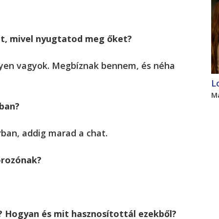
tt, mivel nyugtatod meg őket?
elyen vagyok. Megbíznak bennem, és néha
L
M
rban?
ban, addig marad a chat.
orozónak?
? Hogyan és mit hasznosítottál ezekből?