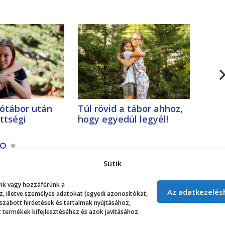
ótábor után
Túl rövid a tábor ahhoz,
Utol
ettségi
hogy egyedül legyél!
anyu
Sütik
lunk vagy hozzáférünk a
Az adatkezelés
 illetve személyes adatokat (egyedi azonosítókat,
 szabott hirdetések és tartalmak nyújtásához,
 termékek kifejlesztéséhez és azok javításához.