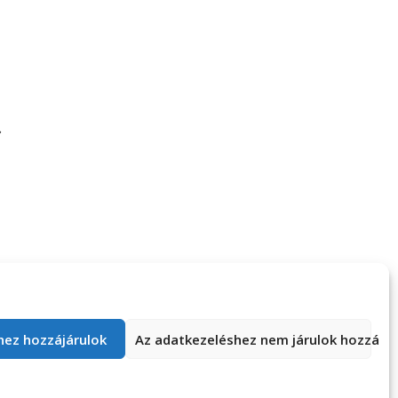
só nap csak
Mindenhol Gerik
kánk örült
hez hozzájárulok
Az adatkezeléshez nem járulok hozzá