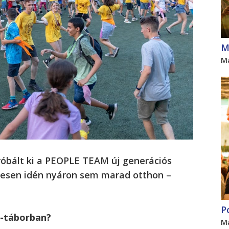
M
M
próbált ki a PEOPLE TEAM új generációs
esen idén nyáron sem marad otthon –
P
-táborban?
M