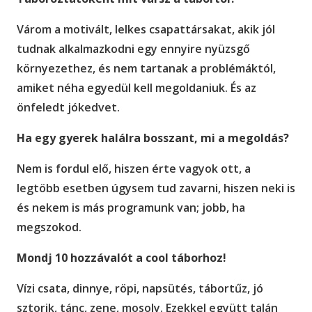
Várom a motivált, lelkes csapattársakat, akik jól
tudnak alkalmazkodni egy ennyire nyüzsgő
környezethez, és nem tartanak a problémáktól,
amiket néha egyedül kell megoldaniuk. És az
önfeledt jókedvet.
Ha egy gyerek halálra bosszant, mi a megoldás?
Nem is fordul elő, hiszen érte vagyok ott, a
legtöbb esetben úgysem tud zavarni, hiszen neki is
és nekem is más programunk van; jobb, ha
megszokod.
Mondj 10 hozzávalót a cool táborhoz!
Vízi csata, dinnye, röpi, napsütés, tábortűz, jó
sztorik, tánc, zene, mosoly. Ezekkel együtt talán