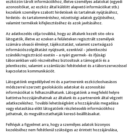
eszközön tárolt információkhoz, illetve személyes adatokat (egyedi
azonosítókat, az eszköz által küldött alapvető információkat stb.)
kezelünk személyre szabott hirdetések és tartalmak nyújtásához,
hirdetés- és tartalomméréshez, nézettségi adatok gyűjtéséhez,
valamint termékek kifejlesztéséhez és azok javításához.
Az adatkezelés célja továbbá, hogy az általunk kezelt site-okra
Még több
látogatók, illetve az ezeken a felületeken regisztrált személyek
számára olvasói élményt, tájékoztatást, valamint szerteágazó
információszolgáltatást nyújtsunk, ezenkívül – jelentkezési
szándék/regisztráció esetén – a nyári gyermek- és ifjúsági
táborainkban való részvételhez biztosítsuk a támogatói és a
jelentkezési, valamint a számlázási feltételeket és a táborszervezéssel
kapcsolatos kommunikációt.
Látogatóink engedélyével mi és a partnereink eszközleolvasásos
módszerrel szerzett geolokációs adatokat és azonosítási
információkat is felhasználhatunk. Látogatóink a megfelelő helyre
kattintva hozzájárulhatnak az általunk és a partnereink által végzett
adatkezeléshez. További lehetőségként a hozzájárulás megadása
vagy elutasítása előtt látogatóink részletesebb információkhoz
juthatnak, és megváltoztathatják kereső-beállításaikat.
Felhívjuk a figyelmet arra, hogy a személyes adatok bizonyos
i evolúció
Ahol mi
kezeléséhez nem feltétlenül szükséges az érintett hozzájárulása,