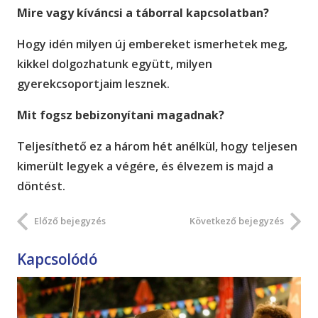
Mire vagy kíváncsi a táborral kapcsolatban?
Hogy idén milyen új embereket ismerhetek meg,
kikkel dolgozhatunk együtt, milyen
gyerekcsoportjaim lesznek.
Mit fogsz bebizonyítani magadnak?
Teljesíthető ez a három hét anélkül, hogy teljesen
kimerült legyek a végére, és élvezem is majd a
döntést.
Előző bejegyzés
Következő bejegyzés
Kapcsolódó