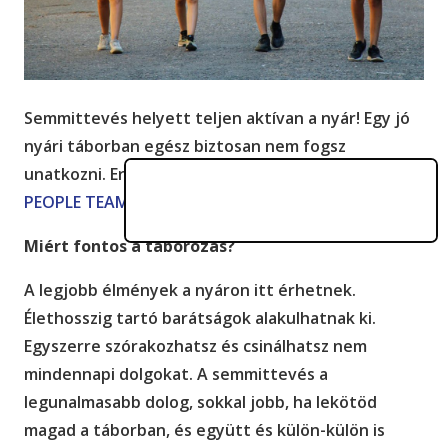
Semmittevés helyett teljen aktívan a nyár! Egy jó
nyári táborban egész biztosan nem fogsz
unatkozni. Erről beszélgettünk Zsombival, a
PEOPLE TEAM
(PT) táboroztatójával.
Miért fontos a táborozás?
A legjobb élmények a nyáron itt érhetnek.
Élethosszig tartó barátságok alakulhatnak ki.
Egyszerre szórakozhatsz és csinálhatsz nem
mindennapi dolgokat. A semmittevés a
legunalmasabb dolog, sokkal jobb, ha lekötöd
magad a táborban, és együtt és külön-külön is