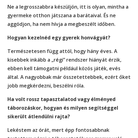
Ne a legrosszabbra készüljön, itt is olyan, mintha a
gyermeke otthon játszana a barátaival. És ne
aggódjon, ha nem hívja a megbeszélt időben.
Hogyan kezelnéd egy gyerek honvágyát?
Természetesen függ attól, hogy hány éves. A
kisebbek inkább a „régi” rendszer hiányát érzik,
ebben kell támogatni például közös játék, evés
által. A nagyobbak már összetettebbek, ezért őket
jobb megkérdezni, beszélni róla.
Ha volt rossz tapasztalatod vagy élményed
táborozáskor, hogyan és milyen segítséggel
sikerült átlendülni rajta?
Lekéstem az órát, mert épp fontosabbnak