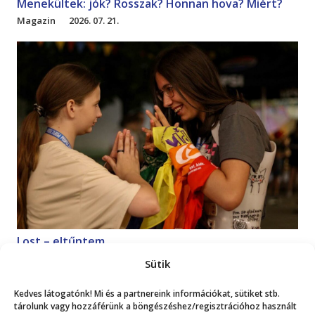
Menekültek: jók? Rosszak? Honnan hova? Miért?
Magazin
2026. 07. 21.
Lost – eltűntem
Magazin
2026. 07. 18.
Sütik
Kedves látogatónk! Mi és a partnereink információkat, sütiket stb.
Mutasd a többit!
tárolunk vagy hozzáférünk a böngészéshez/regisztrációhoz használt