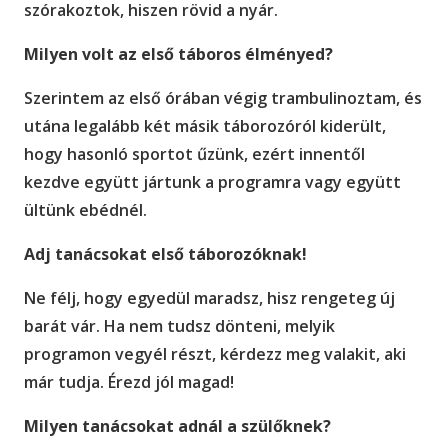
szórakoztok, hiszen rövid a nyár.
Milyen volt az első táboros élményed?
Szerintem az első órában végig trambulinoztam, és
utána legalább két másik táborozóról kiderült,
hogy hasonló sportot űzünk, ezért innentől
kezdve együtt jártunk a programra vagy együtt
ültünk ebédnél.
Adj tanácsokat első táborozóknak!
Ne félj, hogy egyedül maradsz, hisz rengeteg új
barát vár. Ha nem tudsz dönteni, melyik
programon vegyél részt, kérdezz meg valakit, aki
már tudja. Érezd jól magad!
Milyen tanácsokat adnál a szülőknek?