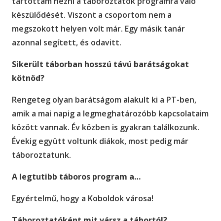
tartottam nézni a táboroztatók programra való
készülődését. Viszont a csoportom nem a
megszokott helyen volt már. Egy másik tanár
azonnal segített, és odavitt.
Sikerült táborban hosszú távú barátságokat
kötnöd?
Rengeteg olyan barátságom alakult ki a PT-ben,
amik a mai napig a legmeghatározóbb kapcsolataim
között vannak. Év közben is gyakran találkozunk.
Évekig együtt voltunk diákok, most pedig már
táboroztatunk.
A legtutibb táboros program a…
Egyértelmű, hogy a Koboldok városa!
Táboroztatóként mit vársz a tábortól?