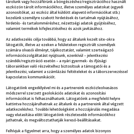
tárolunk vagy hozzáférünk a böngészéshez/regisztrációhoz használt
eszközön tárolt információkhoz, illetve személyes adatokat (egyedi
azonosítókat, az eszköz által küldött alapvető információkat stb.)
kezelünk személyre szabott hirdetések és tartalmak nyújtásához,
hirdetés- és tartalomméréshez, nézettségi adatok gyűjtéséhez,
valamint termékek kifejlesztéséhez és azok javításához.
Az adatkezelés célja továbbá, hogy az általunk kezelt site-okra
Még több
látogatók, illetve az ezeken a felületeken regisztrált személyek
számára olvasói élményt, tájékoztatást, valamint szerteágazó
információszolgáltatást nyújtsunk, ezenkívül – jelentkezési
szándék/regisztráció esetén – a nyári gyermek- és ifjúsági
táborainkban való részvételhez biztosítsuk a támogatói és a
jelentkezési, valamint a számlázási feltételeket és a táborszervezéssel
kapcsolatos kommunikációt.
Látogatóink engedélyével mi és a partnereink eszközleolvasásos
módszerrel szerzett geolokációs adatokat és azonosítási
információkat is felhasználhatunk. Látogatóink a megfelelő helyre
kattintva hozzájárulhatnak az általunk és a partnereink által végzett
adatkezeléshez. További lehetőségként a hozzájárulás megadása
vagy elutasítása előtt látogatóink részletesebb információkhoz
juthatnak, és megváltoztathatják kereső-beállításaikat.
Felhívjuk a figyelmet arra, hogy a személyes adatok bizonyos