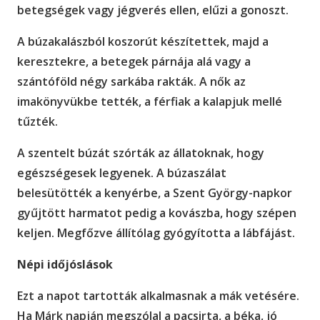
betegségek vagy jégverés ellen, elűzi a gonoszt.
A búzakalászból koszorút készítettek, majd a
keresztekre, a betegek párnája alá vagy a
szántóföld négy sarkába rakták. A nők az
imakönyvükbe tették, a férfiak a kalapjuk mellé
tűzték.
A szentelt búzát szórták az állatoknak, hogy
egészségesek legyenek. A búzaszálat
belesütötték a kenyérbe, a Szent György-napkor
gyűjtött harmatot pedig a kovászba, hogy szépen
keljen. Megfőzve állítólag gyógyította a lábfájást.
Népi időjóslások
Ezt a napot tartották alkalmasnak a mák vetésére.
Ha Márk napján megszólal a pacsirta, a béka, jó