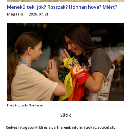
Menekültek: jók? Rosszak? Honnan hova? Miért?
Magazin
2026. 07. 21.
Lost – eltűntem
Magazin
2026. 07. 18.
Sütik
Kedves látogatónk! Mi és a partnereink információkat, sütiket stb.
Mutasd a többit!