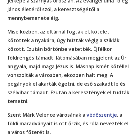
jelképe a szárnyas oroszlán. Az evangéliuma főleg
János életéről szól, a keresztségétől a
mennybemeneteléig.
Mise közben, az oltárnál fogták el, kötelet
kötöttek a nyakára, úgy húzták végig a sziklák
között. Ezután börtönbe vetették. Éjfélkor
földrengés támadt, látomásában megjelent az Úr
angyala, majd maga Jézus is. Másnap ismét kötéllel
vonszolták a városban, eközben halt meg. A
pogányok el akarták égetni, de eső szakadt le és
szélvihar támadt. Ezután a keresztények el tudták
temetni.
Szent Márk Velence városának a
védőszentje
, a
földi maradványait is ott őrzik, és róla nevezték el
a város főterét is.