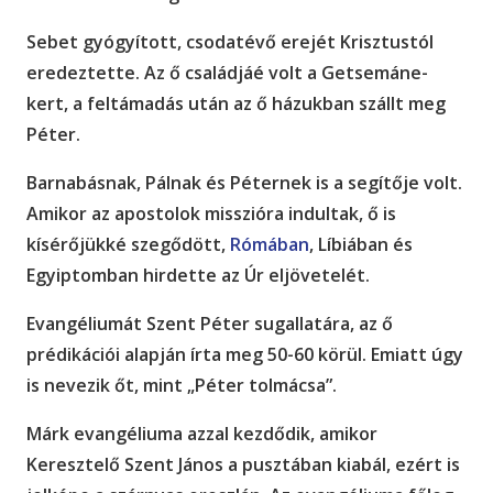
Sebet gyógyított, csodatévő erejét Krisztustól
eredeztette. Az ő családjáé volt a Getsemáne-
kert, a feltámadás után az ő házukban szállt meg
Péter.
Barnabásnak, Pálnak és Péternek is a segítője volt.
Amikor az apostolok misszióra indultak, ő is
kísérőjükké szegődött,
Rómában
, Líbiában és
Egyiptomban hirdette az Úr eljövetelét.
Evangéliumát Szent Péter sugallatára, az ő
prédikációi alapján írta meg 50-60 körül. Emiatt úgy
is nevezik őt, mint „Péter tolmácsa”.
Márk evangéliuma azzal kezdődik, amikor
Keresztelő Szent János a pusztában kiabál, ezért is