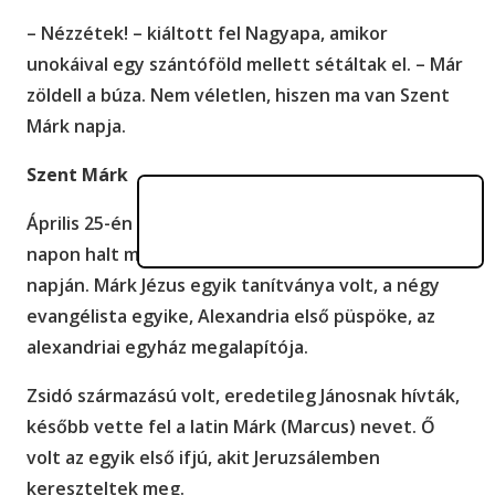
– Nézzétek! – kiáltott fel Nagyapa, amikor
unokáival egy szántóföld mellett sétáltak el. – Már
zöldell a búza. Nem véletlen, hiszen ma van Szent
Márk napja.
Szent Márk
Április 25-én van Szent Márk napja, mivel ezen a
napon halt mártírhalált, méghozzá pont húsvét
napján. Márk Jézus egyik tanítványa volt, a négy
evangélista egyike, Alexandria első püspöke, az
alexandriai egyház megalapítója.
Zsidó származású volt, eredetileg Jánosnak hívták,
később vette fel a latin Márk (Marcus) nevet. Ő
volt az egyik első ifjú, akit Jeruzsálemben
kereszteltek meg.