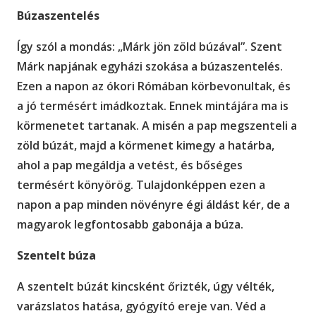
Búzaszentelés
Így szól a mondás: „Márk jön zöld búzával”. Szent
Márk napjának egyházi szokása a búzaszentelés.
Ezen a napon az ókori Rómában körbevonultak, és
a jó termésért imádkoztak. Ennek mintájára ma is
körmenetet tartanak. A misén a pap megszenteli a
zöld búzát, majd a körmenet kimegy a határba,
ahol a pap megáldja a vetést, és bőséges
termésért könyörög. Tulajdonképpen ezen a
napon a pap minden növényre égi áldást kér, de a
magyarok legfontosabb gabonája a búza.
Szentelt búza
A szentelt búzát kincsként őrizték, úgy vélték,
varázslatos hatása, gyógyító ereje van. Véd a