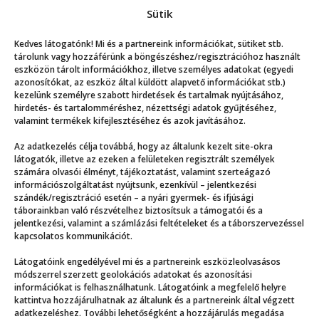
Magazin
2026. 07. 18.
Sütik
Kedves látogatónk! Mi és a partnereink információkat, sütiket stb.
Mutasd a többit!
tárolunk vagy hozzáférünk a böngészéshez/regisztrációhoz használt
eszközön tárolt információkhoz, illetve személyes adatokat (egyedi
azonosítókat, az eszköz által küldött alapvető információkat stb.)
kezelünk személyre szabott hirdetések és tartalmak nyújtásához,
hirdetés- és tartalomméréshez, nézettségi adatok gyűjtéséhez,
valamint termékek kifejlesztéséhez és azok javításához.
Az adatkezelés célja továbbá, hogy az általunk kezelt site-okra
Még több
látogatók, illetve az ezeken a felületeken regisztrált személyek
számára olvasói élményt, tájékoztatást, valamint szerteágazó
információszolgáltatást nyújtsunk, ezenkívül – jelentkezési
szándék/regisztráció esetén – a nyári gyermek- és ifjúsági
táborainkban való részvételhez biztosítsuk a támogatói és a
jelentkezési, valamint a számlázási feltételeket és a táborszervezéssel
kapcsolatos kommunikációt.
Látogatóink engedélyével mi és a partnereink eszközleolvasásos
módszerrel szerzett geolokációs adatokat és azonosítási
információkat is felhasználhatunk. Látogatóink a megfelelő helyre
kattintva hozzájárulhatnak az általunk és a partnereink által végzett
adatkezeléshez. További lehetőségként a hozzájárulás megadása