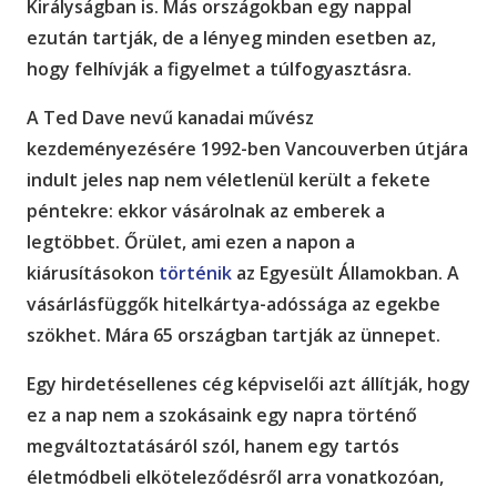
Királyságban is. Más országokban egy nappal
ezután tartják, de a lényeg minden esetben az,
hogy felhívják a figyelmet a túlfogyasztásra.
A Ted Dave nevű kanadai művész
kezdeményezésére 1992-ben Vancouverben útjára
indult jeles nap nem véletlenül került a fekete
péntekre: ekkor vásárolnak az emberek a
legtöbbet. Őrület, ami ezen a napon a
kiárusításokon
történik
az Egyesült Államokban. A
vásárlásfüggők hitelkártya-adóssága az egekbe
szökhet. Mára 65 országban tartják az ünnepet.
Egy hirdetésellenes cég képviselői azt állítják, hogy
ez a nap nem a szokásaink egy napra történő
megváltoztatásáról szól, hanem egy tartós
életmódbeli elköteleződésről arra vonatkozóan,