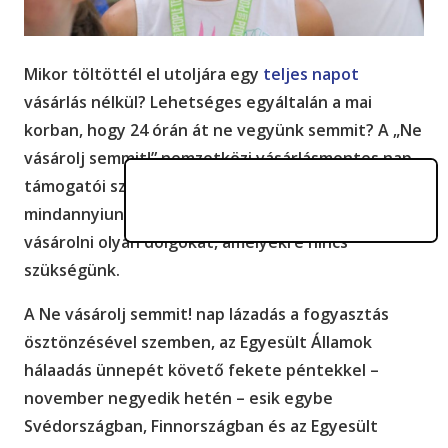
Mikor töltöttél el utoljára egy
teljes napot
vásárlás nélkül? Lehetséges egyáltalán a mai
korban, hogy 24 órán át ne vegyünk semmit? A „Ne
vásárolj semmit!” nemzetközi vásárlásmentes nap
támogatói szerint igen. Sőt, szerintük
mindannyiunknak meg kellene próbálni nem
vásárolni olyan dolgokat, amelyekre nincs
szükségünk.
A Ne vásárolj semmit! nap lázadás a fogyasztás
ösztönzésével szemben, az Egyesült Államok
hálaadás ünnepét követő fekete péntekkel –
november negyedik hetén – esik egybe
Svédországban, Finnországban és az Egyesült