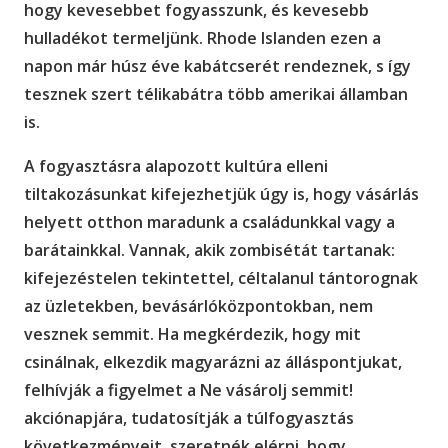
hogy kevesebbet fogyasszunk, és kevesebb
hulladékot termeljünk. Rhode Islanden ezen a
napon már húsz éve kabátcserét rendeznek, s így
tesznek szert télikabátra több amerikai államban
is.
A fogyasztásra alapozott kultúra elleni
tiltakozásunkat kifejezhetjük úgy is, hogy vásárlás
helyett otthon maradunk a családunkkal vagy a
barátainkkal. Vannak, akik zombisétát tartanak:
kifejezéstelen tekintettel, céltalanul tántorognak
az üzletekben, bevásárlóközpontokban, nem
vesznek semmit. Ha megkérdezik, hogy mit
csinálnak, elkezdik magyarázni az álláspontjukat,
felhívják a figyelmet a Ne vásárolj semmit!
akciónapjára, tudatosítják a túlfogyasztás
következményeit, szeretnék elérni, hogy