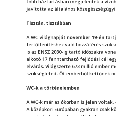
több háztartásban megjelentek a vízöb
javította az általános közegészségügyi
Tisztán, tisztábban
A WC világnapját
november 19-én
tartj
fertőtlenítéshez való hozzáférés szü
is az ENSZ 2030-ig tartó időszakra von
alkotó 17 fenntartható fejlődési cél eg
elvárás. Világszerte 673 millió ember 
szükségleteit. Öt emberből kettőnek n
WC-k a történelemben
A WC-k már az ókorban is jelen voltak, 
A középkori Európában gyakran csak köz