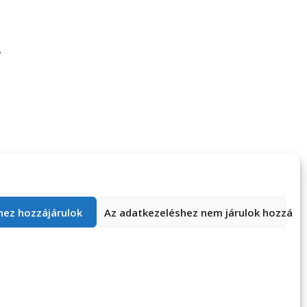
ek otthona…
Csalni nem ér
áknak!
hez hozzájárulok
Az adatkezeléshez nem járulok hozzá