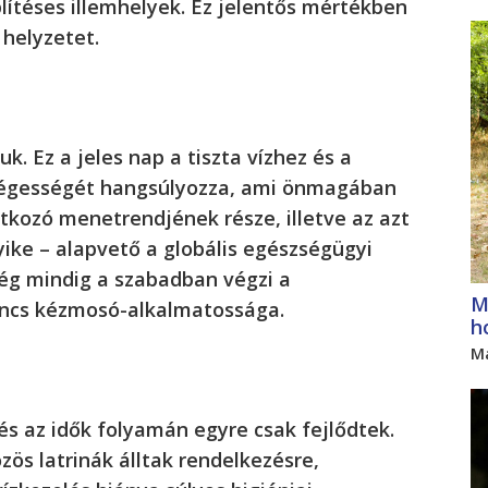
lítéses illemhelyek. Ez jelentős mértékben
 helyzetet.
uk. Ez a jeles nap a tiszta vízhez és a
kségességét hangsúlyozza, ami önmagában
atkozó menetrendjének része, illetve az azt
yike – alapvető a globális egészségügyi
még mindig a szabadban végzi a
M
incs kézmosó-alkalmatossága.
h
M
és az idők folyamán egyre csak fejlődtek.
ös latrinák álltak rendelkezésre,