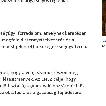
zkezelés hiánya súlyos higiéniai
szségügyi forradalom, amelynek keretében
 a megfelelő szennyvízelvezetés és a
L
elépést jelentett a közegészségügy terén.
M
yelmet, hogy a világ számos részén még
i létesítmények. Az ENSZ célja, hogy
elő tisztaságügyhöz való hozzáférést. Ez
az oktatásra és a gazdaság fejlődésére.