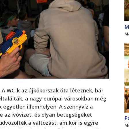
M
M
? A WC-k az újkőkorszak óta léteznek, bár
eltalálták, a nagy európai városokban még
k egyetlen illemhelyen. A szennyvíz a
te az ivóvizet, és olyan betegségeket
P
 üdvözölték a változást, amikor is egyre
M