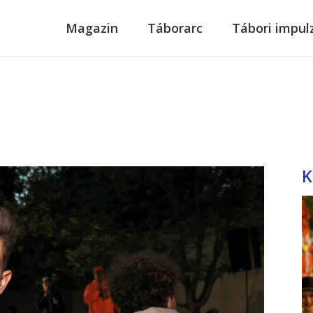
modal-check
Magazin
Táborarc
Tábori impul
K