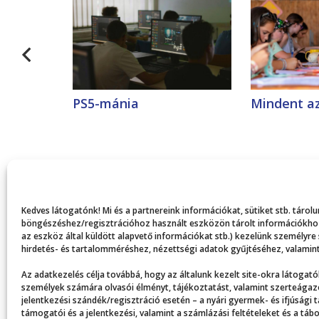
PS5-mánia
Mindent az
Kedves látogatónk! Mi és a partnereink információkat, sütiket stb. táro
böngészéshez/regisztrációhoz használt eszközön tárolt információkhoz,
az eszköz által küldött alapvető információkat stb.) kezelünk személyre
hirdetés- és tartalomméréshez, nézettségi adatok gyűjtéséhez, valamint
Az adatkezelés célja továbbá, hogy az általunk kezelt site-okra látogatók
személyek számára olvasói élményt, tájékoztatást, valamint szerteágazó
jelentkezési szándék/regisztráció esetén – a nyári gyermek- és ifjúsági 
támogatói és a jelentkezési, valamint a számlázási feltételeket és a t