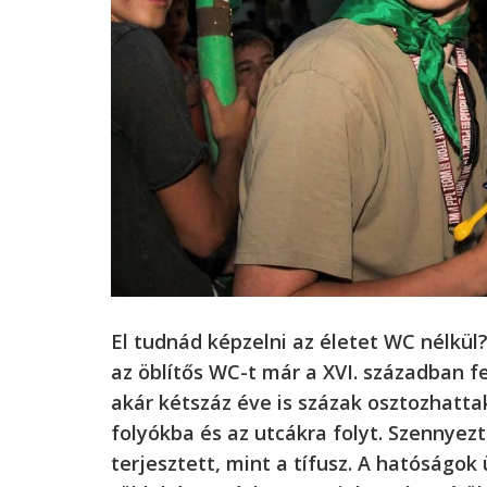
El tudnád képzelni az életet WC nélkül
az öblítős WC-t már a XVI. században f
akár kétszáz éve is százak osztozhatta
folyókba és az utcákra folyt. Szennyez
terjesztett, mint a tífusz. A hatóságok