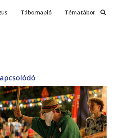
zus
Tábornapló
Tématábor
apcsolódó