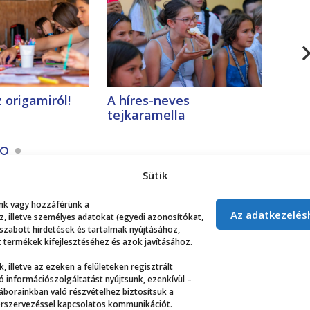
 origamiról!
A híres-neves
Öreg
tejkaramella
kuty
Sütik
lunk vagy hozzáférünk a
Az adatkezelés
 illetve személyes adatokat (egyedi azonosítókat,
 szabott hirdetések és tartalmak nyújtásához,
 termékek kifejlesztéséhez és azok javításához.
, illetve az ezeken a felületeken regisztrált
 információszolgáltatást nyújtsunk, ezenkívül –
táborainkban való részvételhez biztosítsuk a
áborszervezéssel kapcsolatos kommunikációt.