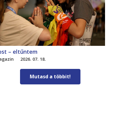
ost – eltűntem
agazin
2026. 07. 18.
Mutasd a többit!