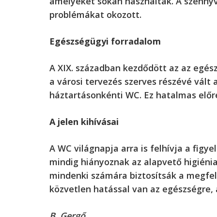
amelyeket sokan használtak. A szennyví
problémákat okozott.
Egészségügyi forradalom
A XIX. században kezdődött az az egé
a városi tervezés szerves részévé vált
háztartásonkénti WC. Ez hatalmas előr
A jelen kihívásai
A WC világnapja arra is felhívja a fig
mindig hiányoznak az alapvető higiénia
mindenki számára biztosítsák a megfel
közvetlen hatással van az egészségre, 
B. Gergő