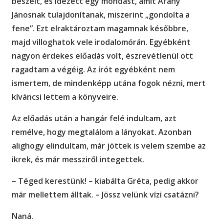
beszélt, és idézett egy mondást, amit Arany
Jánosnak tulajdonítanak, miszerint „gondolta a
fene”. Ezt elraktároztam magamnak későbbre,
majd villoghatok vele irodalomórán. Egyébként
nagyon érdekes előadás volt, észrevétlenül ott
ragadtam a végéig. Az írót egyébként nem
ismertem, de mindenképp utána fogok nézni, mert
kíváncsi lettem a könyveire.
Az előadás után a hangár felé indultam, azt
remélve, hogy megtalálom a lányokat. Azonban
alighogy elindultam, már jöttek is velem szembe az
ikrek, és már messziről integettek.
– Téged kerestünk! – kiabálta Gréta, pedig akkor
már mellettem álltak. – Jössz velünk vízi csatázni?
Naná.