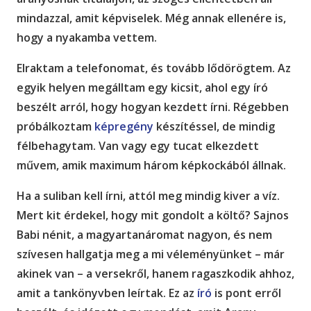
mindazzal, amit képviselek. Még annak ellenére is,
hogy a nyakamba vettem.
Elraktam a telefonomat, és tovább lődörögtem. Az
egyik helyen megálltam egy kicsit, ahol egy író
beszélt arról, hogy hogyan kezdett írni. Régebben
próbálkoztam
képregény
készítéssel, de mindig
félbehagytam. Van vagy egy tucat elkezdett
művem, amik maximum három képkockából állnak.
Ha a suliban kell írni, attól meg mindig kiver a víz.
Mert kit érdekel, hogy mit gondolt a költő? Sajnos
Babi nénit, a magyartanáromat nagyon, és nem
szívesen hallgatja meg a mi véleményünket – már
akinek van – a versekről, hanem ragaszkodik ahhoz,
amit a tankönyvben leírtak. Ez az
író
is pont erről