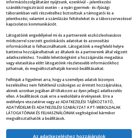
információszolgáltatást nyújtsunk, ezenkívül – jelentkezési
szándék/regisztráció esetén – a nyári gyermek- és ifjúsági
táborainkban való részvételhez biztosítsuk a támogatói és a
jelentkezési, valamint a számlázási feltételeket és a táborszervezéssel
kapcsolatos kommunikációt.
Látogatóink engedélyével mi és a partnereink eszközleolvasásos
módszerrel szerzett geolokációs adatokat és azonosítási
információkat is felhasználhatunk. Látogatóink a megfelelő helyre
kattintva hozzájárulhatnak az általunk és a partnereink által végzett
adatkezeléshez. További lehetőségként a hozzájárulás megadása
vagy elutasítása előtt látogatóink részletesebb információkhoz
juthatnak, és megváltoztathatják kereső-beállításaikat.
Próba, kánikula, leégés és beégés – Emma naplója,
Felhívjuk a figyelmet arra, hogy a személyes adatok bizonyos
53. rész
kezeléséhez nem feltétlenül szükséges az érintett hozzájárulása,
akinek azonban jogában áll tiltakozni az ilyen jellegű adatkezelés
ellen. A beállítások csak erre a weboldalra érvényesek. Erre a
webhelyre visszatérve vagy az ADATKEZELÉSI TÁJÉKOZTATÓ,
ADATVÉDELMI ÉS ADATKEZELÉSI SZABÁLYZAT A PT-WEBOLDALAK
LÁTOGATÓINAK ÉS FELHASZNÁLÓINAK segítségével bármikor
megváltoztathatók a beállítások.
Az adatkezeléshez hozzájárulok