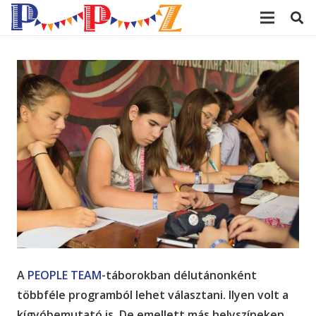
modal-check
A
PEOPLE TEAM
-táborokban délutánonként
többféle programból lehet választani. Ilyen volt a
kígyóbemutató is. De emellett más helyszíneken