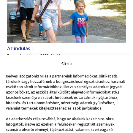
Az indulás I.
Emma Naplója
2023. 04. 16.
Sütik
Mutasd a többit!
Kedves látogatónk! Mi és a partnereink információkat, sütiket stb.
tárolunk vagy hozzáférünk a böngészéshez/regisztrációhoz használt
eszközön tárolt információkhoz, illetve személyes adatokat (egyedi
azonosítókat, az eszköz által küldött alapvető információkat stb.)
kezelünk személyre szabott hirdetések és tartalmak nyújtásához,
hirdetés- és tartalomméréshez, nézettségi adatok gyűjtéséhez,
valamint termékek kifejlesztéséhez és azok javításához.
Még több
Az adatkezelés célja továbbá, hogy az általunk kezelt site-okra
látogatók, illetve az ezeken a felületeken regisztrált személyek
számára olvasói élményt, tájékoztatást, valamint szerteágazó