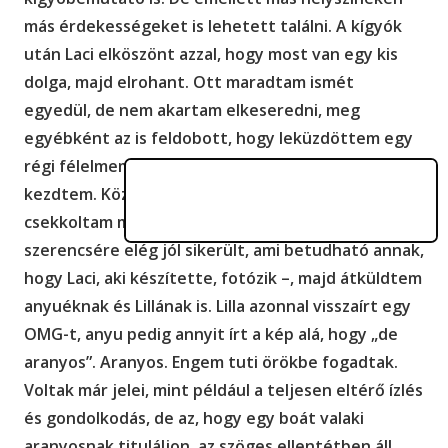
más érdekességeket is lehetett találni. A kígyók
után Laci elköszönt azzal, hogy most van egy kis
dolga, majd elrohant. Ott maradtam ismét
egyedül, de nem akartam elkeseredni, meg
egyébként az is feldobott, hogy leküzdöttem egy
régi félelmemet, úgyhogy bóklászni és nézelődni
kezdtem. Közben a telefonomon vigyorogva
csekkoltam még egyszer a kígyós képet –
szerencsére elég jól sikerült, ami betudható annak,
hogy Laci, aki készítette, fotózik –, majd átküldtem
anyuéknak és Lillának is. Lilla azonnal visszaírt egy
OMG-t, anyu pedig annyit írt a kép alá, hogy „de
aranyos”. Aranyos. Engem tuti örökbe fogadtak.
Voltak már jelei, mint például a teljesen eltérő ízlés
és gondolkodás, de az, hogy egy boát valaki
aranyosnak tituláljon, az szöges ellentétben áll