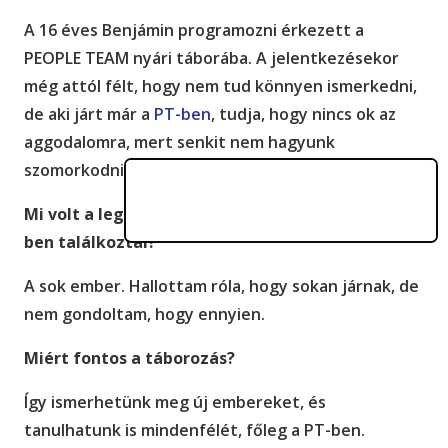
A 16 éves Benjámin programozni érkezett a
PEOPLE TEAM nyári táborába. A jelentkezésekor
még attól félt, hogy nem tud könnyen ismerkedni,
de aki járt már a
PT-ben
, tudja, hogy nincs ok az
aggodalomra, mert senkit nem hagyunk
szomorkodni.
Mi volt a legmeghökkentőbb dolog, amivel a PT-
ben találkoztál?
A sok ember. Hallottam róla, hogy sokan járnak, de
nem gondoltam, hogy ennyien.
Miért fontos a táborozás?
Így ismerhetünk meg új embereket, és
tanulhatunk is mindenfélét, főleg a PT-ben.