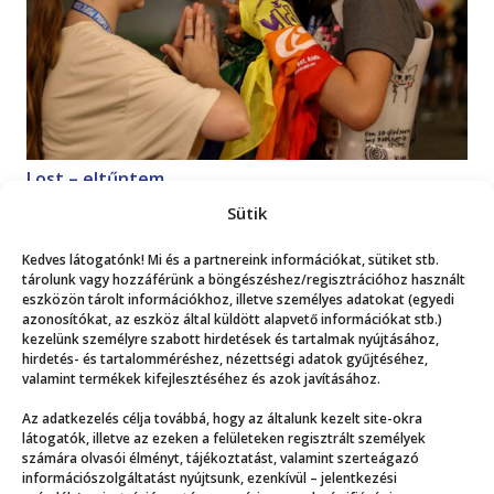
Lost – eltűntem
Magazin
2026. 07. 18.
Sütik
Kedves látogatónk! Mi és a partnereink információkat, sütiket stb.
Mutasd a többit!
tárolunk vagy hozzáférünk a böngészéshez/regisztrációhoz használt
eszközön tárolt információkhoz, illetve személyes adatokat (egyedi
azonosítókat, az eszköz által küldött alapvető információkat stb.)
kezelünk személyre szabott hirdetések és tartalmak nyújtásához,
hirdetés- és tartalomméréshez, nézettségi adatok gyűjtéséhez,
valamint termékek kifejlesztéséhez és azok javításához.
Az adatkezelés célja továbbá, hogy az általunk kezelt site-okra
Még több
látogatók, illetve az ezeken a felületeken regisztrált személyek
számára olvasói élményt, tájékoztatást, valamint szerteágazó
információszolgáltatást nyújtsunk, ezenkívül – jelentkezési