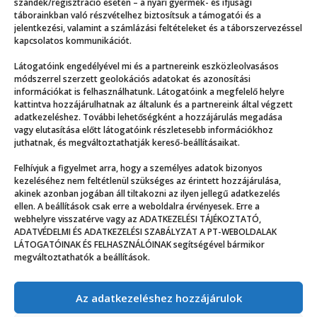
szándék/regisztráció esetén – a nyári gyermek- és ifjúsági
táborainkban való részvételhez biztosítsuk a támogatói és a
jelentkezési, valamint a számlázási feltételeket és a táborszervezéssel
kapcsolatos kommunikációt.
Látogatóink engedélyével mi és a partnereink eszközleolvasásos
módszerrel szerzett geolokációs adatokat és azonosítási
információkat is felhasználhatunk. Látogatóink a megfelelő helyre
kattintva hozzájárulhatnak az általunk és a partnereink által végzett
adatkezeléshez. További lehetőségként a hozzájárulás megadása
vagy elutasítása előtt látogatóink részletesebb információkhoz
juthatnak, és megváltoztathatják kereső-beállításaikat.
Felhívjuk a figyelmet arra, hogy a személyes adatok bizonyos
Menzakajára számítottam, de jobbat kaptunk
kezeléséhez nem feltétlenül szükséges az érintett hozzájárulása,
akinek azonban jogában áll tiltakozni az ilyen jellegű adatkezelés
ellen. A beállítások csak erre a weboldalra érvényesek. Erre a
webhelyre visszatérve vagy az ADATKEZELÉSI TÁJÉKOZTATÓ,
ADATVÉDELMI ÉS ADATKEZELÉSI SZABÁLYZAT A PT-WEBOLDALAK
LÁTOGATÓINAK ÉS FELHASZNÁLÓINAK segítségével bármikor
megváltoztathatók a beállítások.
Az adatkezeléshez hozzájárulok