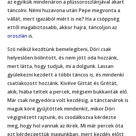
az egyikük mindenáron a plüssoroszlánjával akart
táncolni. Némi huzavona után Pepe megvonta a
vállát, mert igazából miért is ne? Ha a csöppség
ettől magabiztosabb, akkor hajrá, táncoljon az
oroszlán
is.
Szó nélkül kezdtünk bemelegíteni, Dóri csak
helyeslően bólintott, és nem jött oda hozzánk,
mert látta, hogy tudjuk, mi a dolgunk. Lassan
gyülekezni kezdett a többi táncos is, és mindenki
csatlakozott hozzánk. Kivéve Gittát és Grétát,
akik, hiába teltek a percek, mégsem bukkantak elő.
Már csak negyedóra volt kezdésig, a tánctanárok is
maguk köré gyűjtöttek mindenkit, mikor Dóri
végignézett rajtunk, és csodálkozva kérdezte
meg, hogy hol vannak az ikrek. Mi már percek óta
ezt kérdezgettük magunkban, mert kezdés előtt