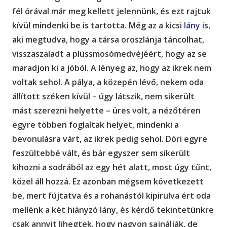
fél órával már meg kellett jelennünk, és ezt rajtuk
kívül mindenki be is tartotta. Még az a kicsi
lány
is,
aki megtudva, hogy a társa oroszlánja táncolhat,
visszaszaladt a plüssmosómedvéjéért, hogy az se
maradjon ki a jóból. A lényeg az, hogy az ikrek nem
voltak sehol. A pálya, a közepén lévő, nekem oda
állított széken kívül – úgy látszik, nem sikerült
mást szerezni helyette – üres volt, a nézőtéren
egyre többen foglaltak helyet, mindenki a
bevonulásra várt, az ikrek pedig sehol. Dóri egyre
feszültebbé vált, és bár egyszer sem sikerült
kihozni a sodrából az egy hét alatt, most úgy tűnt,
közel áll hozzá. Ez azonban mégsem következett
be, mert fújtatva és a rohanástól kipirulva ért oda
mellénk a két hiányzó lány, és kérdő tekintetünkre
csak annyit lihegtek, hogy nagyon sajnálják, de