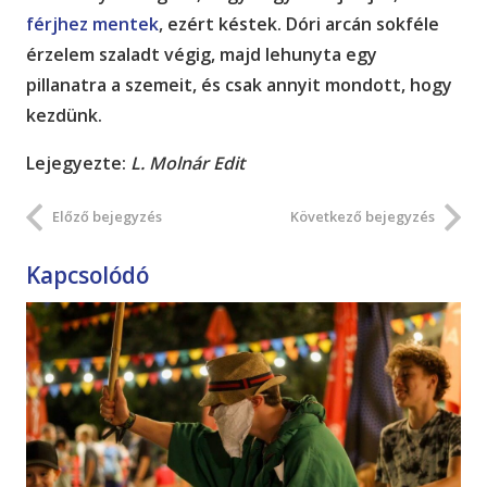
férjhez mentek
, ezért késtek. Dóri arcán sokféle
érzelem szaladt végig, majd lehunyta egy
pillanatra a szemeit, és csak annyit mondott, hogy
kezdünk.
Lejegyezte:
L. Molnár Edit
Előző bejegyzés
Következő bejegyzés
Kapcsolódó