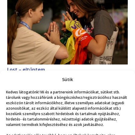
Lost – eltűntem
Magazin
2026. 07. 18.
Sütik
Kedves látogatónk! Mi és a partnereink információkat, sütiket stb.
Mutasd a többit!
tárolunk vagy hozzáférünk a böngészéshez/regisztrációhoz használt
eszközön tárolt információkhoz, illetve személyes adatokat (egyedi
azonosítókat, az eszköz által küldött alapvető információkat stb.)
kezelünk személyre szabott hirdetések és tartalmak nyújtásához,
hirdetés- és tartalomméréshez, nézettségi adatok gyűjtéséhez,
valamint termékek kifejlesztéséhez és azok javításához.