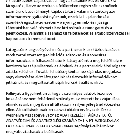
Az adatkezelés célja továbbá, hogy az általunk kezelt site-okra
Még több
látogatók, illetve az ezeken a felületeken regisztrált személyek
számára olvasói élményt, tájékoztatást, valamint szerteágazó
információszolgáltatást nyújtsunk, ezenkívül – jelentkezési
szándék/regisztráció esetén – a nyári gyermek- és ifjúsági
táborainkban való részvételhez biztosítsuk a támogatói és a
jelentkezési, valamint a számlázási feltételeket és a táborszervezéssel
kapcsolatos kommunikációt.
Látogatóink engedélyével mi és a partnereink eszközleolvasásos
módszerrel szerzett geolokációs adatokat és azonosítási
információkat is felhasználhatunk. Látogatóink a megfelelő helyre
kattintva hozzájárulhatnak az általunk és a partnereink által végzett
adatkezeléshez. További lehetőségként a hozzájárulás megadása
vagy elutasítása előtt látogatóink részletesebb információkhoz
juthatnak, és megváltoztathatják kereső-beállításaikat.
Felhívjuk a figyelmet arra, hogy a személyes adatok bizonyos
Irány a strand! – Emma naplója, 44. rész
kezeléséhez nem feltétlenül szükséges az érintett hozzájárulása,
akinek azonban jogában áll tiltakozni az ilyen jellegű adatkezelés
ellen. A beállítások csak erre a weboldalra érvényesek. Erre a
webhelyre visszatérve vagy az ADATKEZELÉSI TÁJÉKOZTATÓ,
ADATVÉDELMI ÉS ADATKEZELÉSI SZABÁLYZAT A PT-WEBOLDALAK
LÁTOGATÓINAK ÉS FELHASZNÁLÓINAK segítségével bármikor
megváltoztathatók a beállítások.