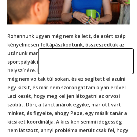
Rohannunk ugyan még nem kellett, de azért szép
kényelmesen feltápászkodtunk, összeszedtük az
utánunk maradt szemetet, majd elindultunk a
sportpályák irányába, a táncbemutató tervezett
helyszínére. Mivel időben voltunk, a környéken
még nem voltak túl sokan, és ez segített ellazulni
egy kicsit, és már nem szorongattam olyan erővel
Laci kezét, hogy meg kelljen látogatni az orvosi
szobát. Dóri, a tánctanárok egyike, már ott várt
minket, és figyelte, ahogy Pepe, egy másik tanár a
kicsiket koordinálja. A kicsiken semmi idegesség
nem látszott, annyi probléma merült csak fel, hogy