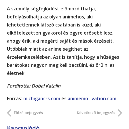
A személyiségfejlődést előmozdíthatja,
befolyásolhatja az olyan animehős, aki
lehetetlennek látszó csatában is küzd, aki
elkötelezetten gyakorol és egyre erősebb lesz,
ahogy érik, aki megérti saját és mások érzéseit.
Utóbbiak miatt az anime segíthet az
érzelemkezelésben. Azt is tanítja, hogy a hűséges
barátokat nagyon meg kell becsülni, és örülni az
életnek.
Fordította: Dobai Katalin
Forrás:
michigancrs.com
és
animemotivation.com
Előző bejegyzés
Következő bejegyzés
Kapcsolódó