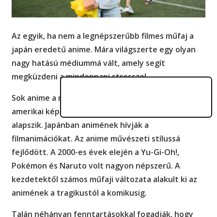
Az egyik, ha nem a legnépszerűbb filmes műfaj a
japán eredetű anime. Mára világszerte egy olyan
nagy hatású médiummá vált, amely segít
megküzdeni a mindennapi stresszel.
Sok anime a mangán, a rajzokkal illusztrált, az
amerikai képregényekhez hasonló japán regényen
alapszik. Japánban animének hívják a
filmanimációkat. Az anime művészeti stílussá
fejlődött. A 2000-es évek elején a Yu-Gi-Oh!,
Pokémon és Naruto volt nagyon népszerű. A
kezdetektől számos műfaji változata alakult ki az
animének a tragikustól a komikusig.
Talán néhányan fenntartásokkal fogadják, hogy