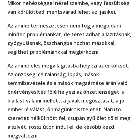
Mikor nehézséggel nézel szembe, vagy feszültség
van körülötted, mentsvárad lehet az ijasikei.
Az anime természetesen nem fogja megoldani
minden problémánkat, de teret adhat a lazításnak,
gyógyulásnak, összhangba hozhat másokkal,
segíthet problémáinkkal megbirkózni.
Az anime éles megvilágításba helyezi az erkölcsöt.
Az önzőség, céltalanság, lopás, mások
semmibevétele és a mások megsértése árán való
önérvényesítés fölé helyezi az önzetlenséget, a
kiállást valami mellett, a javak megosztását, a jó
emberré válást, önmagunk tiszteletét. Naruto
szeretet nélkül nőtt fel, csupán gyűlölet tölti meg
a szívét, rossz úton indul el, de később kezd
megváltozni.