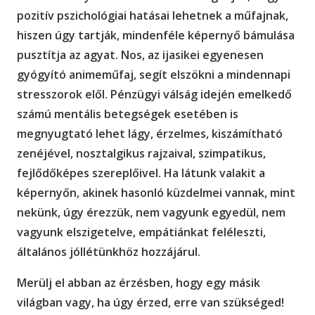
pozitív pszichológiai hatásai lehetnek a műfajnak,
hiszen úgy tartják, mindenféle képernyő bámulása
pusztítja az agyat. Nos, az ijasikei egyenesen
gyógyító animeműfaj, segít elszökni a mindennapi
stresszorok elől. Pénzügyi válság idején emelkedő
számú mentális betegségek esetében is
megnyugtató lehet lágy, érzelmes, kiszámítható
zenéjével, nosztalgikus rajzaival, szimpatikus,
fejlődőképes szereplőivel. Ha látunk valakit a
képernyőn, akinek hasonló küzdelmei vannak, mint
nekünk, úgy érezzük, nem vagyunk egyedül, nem
vagyunk elszigetelve, empátiánkat feléleszti,
általános jóllétünkhöz hozzájárul.
Merülj el abban az érzésben, hogy egy másik
világban vagy, ha úgy érzed, erre van szükséged!