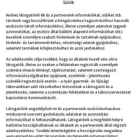
Sütik
Kedves látogatónk! Mi és a partnereink információkat, sütiket stb.
Mutasd a többit!
tárolunk vagy hozzáférünk a böngészéshez/regisztrációhoz használt
eszközön tárolt információkhoz, illetve személyes adatokat (egyedi
azonosítókat, az eszköz által küldött alapvető információkat stb.)
kezelünk személyre szabott hirdetések és tartalmak nyújtásához,
hirdetés- és tartalomméréshez, nézettségi adatok gyűjtéséhez,
valamint termékek kifejlesztéséhez és azok javításához.
Az adatkezelés célja továbbá, hogy az általunk kezelt site-okra
Még több
látogatók, illetve az ezeken a felületeken regisztrált személyek
számára olvasói élményt, tájékoztatást, valamint szerteágazó
információszolgáltatást nyújtsunk, ezenkívül – jelentkezési
szándék/regisztráció esetén – a nyári gyermek- és ifjúsági
táborainkban való részvételhez biztosítsuk a támogatói és a
jelentkezési, valamint a számlázási feltételeket és a táborszervezéssel
kapcsolatos kommunikációt.
Látogatóink engedélyével mi és a partnereink eszközleolvasásos
módszerrel szerzett geolokációs adatokat és azonosítási
információkat is felhasználhatunk. Látogatóink a megfelelő helyre
kattintva hozzájárulhatnak az általunk és a partnereink által végzett
adatkezeléshez. További lehetőségként a hozzájárulás megadása
vagy elutasítása előtt látogatóink részletesebb információkhoz