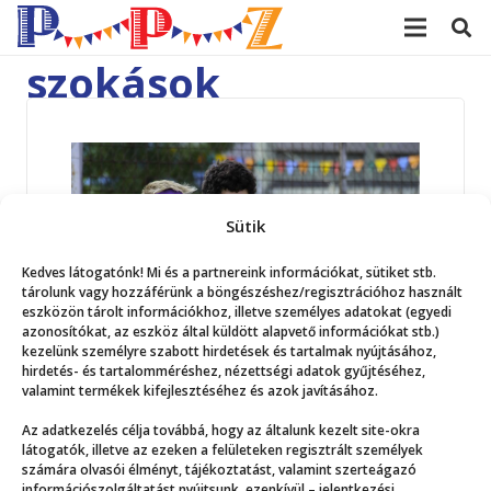
modal-check
szokások
Sütik
Kedves látogatónk! Mi és a partnereink információkat, sütiket stb.
tárolunk vagy hozzáférünk a böngészéshez/regisztrációhoz használt
eszközön tárolt információkhoz, illetve személyes adatokat (egyedi
azonosítókat, az eszköz által küldött alapvető információkat stb.)
kezelünk személyre szabott hirdetések és tartalmak nyújtásához,
hirdetés- és tartalomméréshez, nézettségi adatok gyűjtéséhez,
valamint termékek kifejlesztéséhez és azok javításához.
2023. 02. 23.
Nyári tábor – nyissunk az újra, vagy
Az adatkezelés célja továbbá, hogy az általunk kezelt site-okra
látogatók, illetve az ezeken a felületeken regisztrált személyek
maradjunk a régiben?
számára olvasói élményt, tájékoztatást, valamint szerteágazó
információszolgáltatást nyújtsunk, ezenkívül – jelentkezési