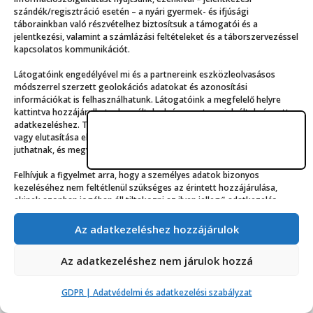
Az emberek, különösen a gyermekek
szándék/regisztráció esetén – a nyári gyermek- és ifjúsági
hajlamosak a szokások rabjává válni: ha
táborainkban való részvételhez biztosítsuk a támogatói és a
jelentkezési, valamint a számlázási feltételeket és a táborszervezéssel
egyszer valami…
kapcsolatos kommunikációt.
Látogatóink engedélyével mi és a partnereink eszközleolvasásos
módszerrel szerzett geolokációs adatokat és azonosítási
információkat is felhasználhatunk. Látogatóink a megfelelő helyre
kattintva hozzájárulhatnak az általunk és a partnereink által végzett
adatkezeléshez. További lehetőségként a hozzájárulás megadása
vagy elutasítása előtt látogatóink részletesebb információkhoz
juthatnak, és megváltoztathatják kereső-beállításaikat.
Felhívjuk a figyelmet arra, hogy a személyes adatok bizonyos
kezeléséhez nem feltétlenül szükséges az érintett hozzájárulása,
© ppz.hu
akinek azonban jogában áll tiltakozni az ilyen jellegű adatkezelés
ellen. A beállítások csak erre a weboldalra érvényesek. Erre a
GDPR | Adatvédelmi és adatkezelési szabályzat
webhelyre visszatérve vagy az ADATKEZELÉSI TÁJÉKOZTATÓ,
Az adatkezeléshez hozzájárulok
ADATVÉDELMI ÉS ADATKEZELÉSI SZABÁLYZAT A PT-WEBOLDALAK
LÁTOGATÓINAK ÉS FELHASZNÁLÓINAK segítségével bármikor
Az adatkezeléshez nem járulok hozzá
megváltoztathatók a beállítások.
GDPR | Adatvédelmi és adatkezelési szabályzat