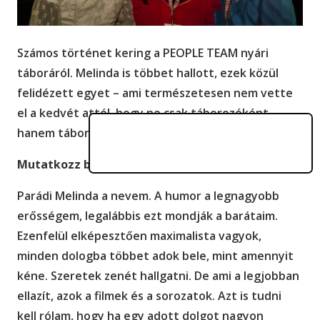
Számos történet kering a PEOPLE TEAM nyári
táboráról. Melinda is többet hallott, ezek közül
felidézett egyet – ami természetesen nem vette
el a kedvét attól, hogy ne csak táborozóként,
hanem táboroztatóként is részt vegyen a
PT-ben
.
Mutatkozz be, kérlek!
Parádi Melinda a nevem. A humor a legnagyobb
erősségem, legalábbis ezt mondják a barátaim.
Ezenfelül elképesztően maximalista vagyok,
minden dologba többet adok bele, mint amennyit
kéne. Szeretek zenét hallgatni. De ami a legjobban
ellazít, azok a filmek és a sorozatok. Azt is tudni
kell rólam, hogy ha egy adott dolgot nagyon