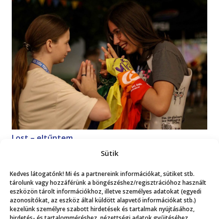
Lost – eltűntem
Magazin
2026. 07. 18.
Sütik
Kedves látogatónk! Mi és a partnereink információkat, sütiket stb.
Mutasd a többit!
tárolunk vagy hozzáférünk a böngészéshez/regisztrációhoz használt
eszközön tárolt információkhoz, illetve személyes adatokat (egyedi
azonosítókat, az eszköz által küldött alapvető információkat stb.)
kezelünk személyre szabott hirdetések és tartalmak nyújtásához,
hirdetés- és tartalomméréshez, nézettségi adatok gyűjtéséhez,