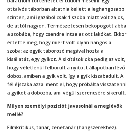
barátnőm történetét el tudom mesélni. Egy
ottalvós táborban altatnia kellett a leghangosabb
szinten, ami igazából csak 1 szoba miatt volt zajos,
de attól nagyon. Természetesen bekopogott abba
a szobába, hogy csendre intse az ott lakókat. Ekkor
értette meg, hogy miért volt olyan hangos a
szoba: az egyik táborozó magával hozta a
kisállatát, egy gyíkot. A sikítások oka pedig az volt,
hogy véletlenül felborult a nyitott állapotban lévő
doboz, amiben a gyík volt, így a gyík kiszabadult. A
fél éjszaka azzal ment el, hogy próbálta visszatenni
a gyíkot a dobozba, ami végül szerencsére sikerült.
Milyen személyi pozíciót javasolnál a meglévők
mellé?
Filmkritikus, tanár, zenetanár (hangszerekhez).