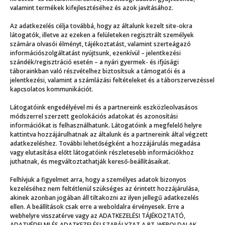
valamint termékek kifejlesztéséhez és azok javításához.
Az adatkezelés célja továbbá, hogy az általunk kezelt site-okra
Még több
látogatók, illetve az ezeken a felületeken regisztrált személyek
számára olvasói élményt, tájékoztatást, valamint szerteágazó
információszolgáltatást nyújtsunk, ezenkívül – jelentkezési
szándék/regisztráció esetén – a nyári gyermek- és ifjúsági
táborainkban való részvételhez biztosítsuk a támogatói és a
jelentkezési, valamint a számlázási feltételeket és a táborszervezéssel
kapcsolatos kommunikációt.
Látogatóink engedélyével mi és a partnereink eszközleolvasásos
módszerrel szerzett geolokációs adatokat és azonosítási
információkat is felhasználhatunk. Látogatóink a megfelelő helyre
kattintva hozzájárulhatnak az általunk és a partnereink által végzett
adatkezeléshez. További lehetőségként a hozzájárulás megadása
vagy elutasítása előtt látogatóink részletesebb információkhoz
juthatnak, és megváltoztathatják kereső-beállításaikat.
Felhívjuk a figyelmet arra, hogy a személyes adatok bizonyos
Az eső mosta tábor
kezeléséhez nem feltétlenül szükséges az érintett hozzájárulása,
akinek azonban jogában áll tiltakozni az ilyen jellegű adatkezelés
ellen. A beállítások csak erre a weboldalra érvényesek. Erre a
webhelyre visszatérve vagy az ADATKEZELÉSI TÁJÉKOZTATÓ,
ADATVÉDELMI ÉS ADATKEZELÉSI SZABÁLYZAT A PT-WEBOLDALAK