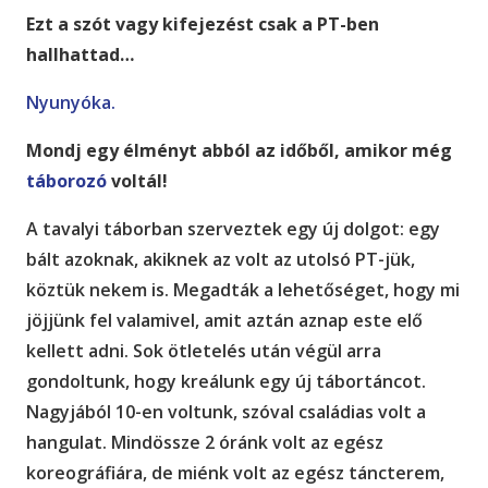
Ezt a szót vagy kifejezést csak a PT-ben
hallhattad…
Nyunyóka.
Mondj egy élményt abból az időből, amikor még
táborozó
voltál!
A tavalyi táborban szerveztek egy új dolgot: egy
bált azoknak, akiknek az volt az utolsó PT-jük,
köztük nekem is. Megadták a lehetőséget, hogy mi
jöjjünk fel valamivel, amit aztán aznap este elő
kellett adni. Sok ötletelés után végül arra
gondoltunk, hogy kreálunk egy új tábortáncot.
Nagyjából 10-en voltunk, szóval családias volt a
hangulat. Mindössze 2 óránk volt az egész
koreográfiára, de miénk volt az egész táncterem,