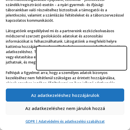
megtudta, hogy idén elmehet a
szándék/regisztráció esetén – a nyári gyermek- és ifjúsági
dróntáborba,…
táborainkban való részvételhez biztosítsuk a támogatói és a
jelentkezési, valamint a számlázási feltételeket és a táborszervezéssel
kapcsolatos kommunikációt.
Látogatóink engedélyével mi és a partnereink eszközleolvasásos
módszerrel szerzett geolokációs adatokat és azonosítási
információkat is felhasználhatunk. Látogatóink a megfelelő helyre
kattintva hozzájárulhatnak az általunk és a partnereink által végzett
adatkezeléshez. További lehetőségként a hozzájárulás megadása
vagy elutasítása előtt látogatóink részletesebb információkhoz
juthatnak, és megváltoztathatják kereső-beállításaikat.
Felhívjuk a figyelmet arra, hogy a személyes adatok bizonyos
© ppz.hu
kezeléséhez nem feltétlenül szükséges az érintett hozzájárulása,
akinek azonban jogában áll tiltakozni az ilyen jellegű adatkezelés
GDPR | Adatvédelmi és adatkezelési szabályzat
ellen. A beállítások csak erre a weboldalra érvényesek. Erre a
webhelyre visszatérve vagy az ADATKEZELÉSI TÁJÉKOZTATÓ,
Az adatkezeléshez hozzájárulok
ADATVÉDELMI ÉS ADATKEZELÉSI SZABÁLYZAT A PT-WEBOLDALAK
LÁTOGATÓINAK ÉS FELHASZNÁLÓINAK segítségével bármikor
Az adatkezeléshez nem járulok hozzá
megváltoztathatók a beállítások.
GDPR | Adatvédelmi és adatkezelési szabályzat