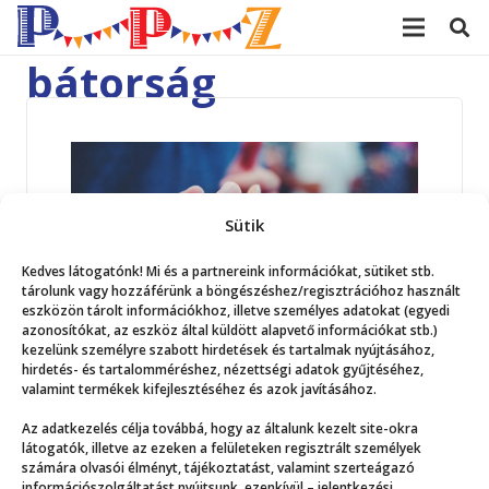
modal-check
bátorság
Sütik
Kedves látogatónk! Mi és a partnereink információkat, sütiket stb.
tárolunk vagy hozzáférünk a böngészéshez/regisztrációhoz használt
eszközön tárolt információkhoz, illetve személyes adatokat (egyedi
azonosítókat, az eszköz által küldött alapvető információkat stb.)
kezelünk személyre szabott hirdetések és tartalmak nyújtásához,
hirdetés- és tartalomméréshez, nézettségi adatok gyűjtéséhez,
valamint termékek kifejlesztéséhez és azok javításához.
2023. 02. 25.
Bátorságkarkötő
Az adatkezelés célja továbbá, hogy az általunk kezelt site-okra
látogatók, illetve az ezeken a felületeken regisztrált személyek
Peti végre ott volt a táborban. Mióta
számára olvasói élményt, tájékoztatást, valamint szerteágazó
információszolgáltatást nyújtsunk, ezenkívül – jelentkezési