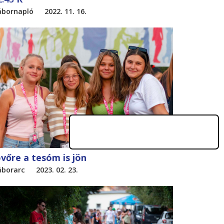
ábornapló
2022. 11. 16.
övőre a tesóm is jön
áborarc
2023. 02. 23.