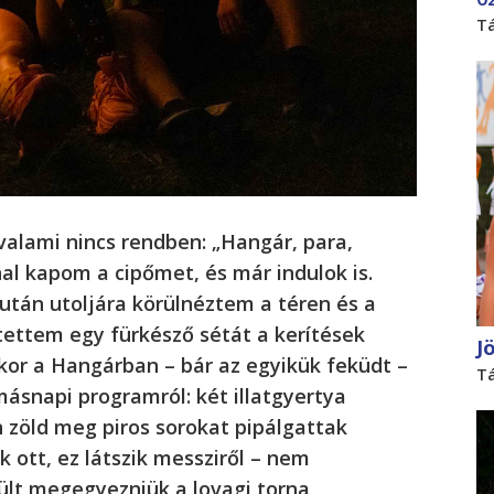
T
valami nincs rendben: „Hangár, para,
al kapom a cipőmet, és már indulok is.
után utoljára körülnéztem a téren és a
ettem egy fürkésző sétát a kerítések
J
or a Hangárban – bár az egyikük feküdt –
T
ásnapi programról: két illatgyertya
 zöld meg piros sorokat pipálgattak
 ott, ez látszik messziről – nem
rült megegyezniük a lovagi torna