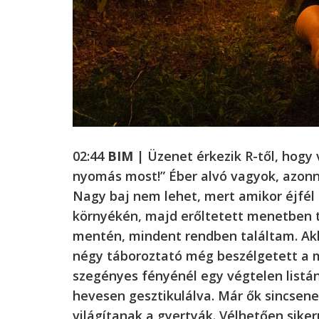
02:44
BIM
| Üzenet érkezik R-től, hogy 
nyomás most!” Éber alvó vagyok, azonn
Nagy baj nem lehet, mert amikor éjfél 
környékén, majd erőltetett menetben t
mentén, mindent rendben találtam. Akk
négy táboroztató még beszélgetett a m
szegényes fényénél egy végtelen listán
hevesen gesztikulálva. Már ők sincsenek
világítanak a gyertyák. Vélhetően sike