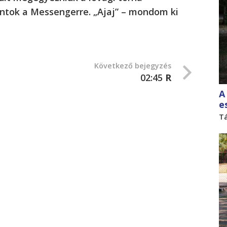
lantok a Messengerre. „Ajaj” – mondom ki
Következő bejegyzés
02:45
R
A
e
T