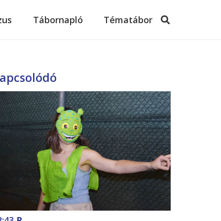
zus
Tábornapló
Tématábor
apcsolódó
2:43
R