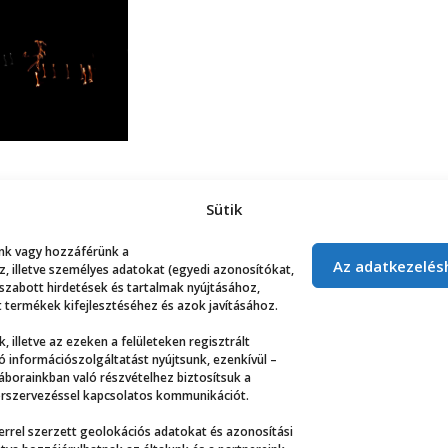
Sütik
lunk vagy hozzáférünk a
Az adatkezelés
 illetve személyes adatokat (egyedi azonosítókat,
 szabott hirdetések és tartalmak nyújtásához,
 termékek kifejlesztéséhez és azok javításához.
, illetve az ezeken a felületeken regisztrált
 információszolgáltatást nyújtsunk, ezenkívül –
táborainkban való részvételhez biztosítsuk a
áborszervezéssel kapcsolatos kommunikációt.
rrel szerzett geolokációs adatokat és azonosítási