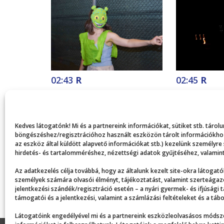
02:43
R
02:45
R
Kedves látogatónk! Mi és a partnereink információkat, sütiket stb. táro
böngészéshez/regisztrációhoz használt eszközön tárolt információkhoz,
az eszköz által küldött alapvető információkat stb.) kezelünk személyre
hirdetés- és tartalomméréshez, nézettségi adatok gyűjtéséhez, valamint
Az adatkezelés célja továbbá, hogy az általunk kezelt site-okra látogatók
személyek számára olvasói élményt, tájékoztatást, valamint szerteágazó
jelentkezési szándék/regisztráció esetén – a nyári gyermek- és ifjúsági 
támogatói és a jelentkezési, valamint a számlázási feltételeket és a t
Látogatóink engedélyével mi és a partnereink eszközleolvasásos módsze