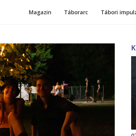
modal-check
Magazin
Táborarc
Tábori impul
K
0