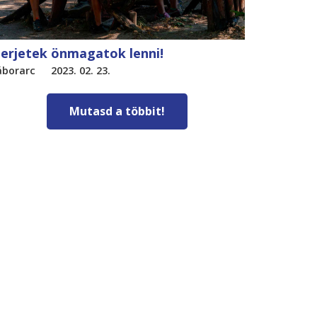
erjetek önmagatok lenni!
áborarc
2023. 02. 23.
Mutasd a többit!